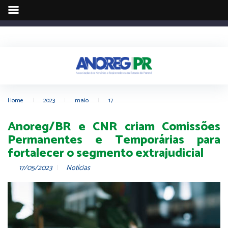
Home
|
2023
|
maio
|
17
Anoreg/BR e CNR criam Comissões
Permanentes e Temporárias para
fortalecer o segmento extrajudicial
17/05/2023
Notícias