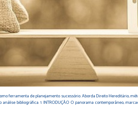
) como ferramenta de planejamento sucessório. Aborda Direito Hereditário, mé
ndo análise bibliográfica. 1. INTRODUÇÃO O panorama contemporâneo, marcad