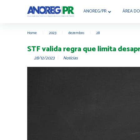
ANOREG/PR
ÁREA DO
Home
|
2023
|
dezembro
|
28
STF valida regra que limita desap
28/12/2023
Notícias