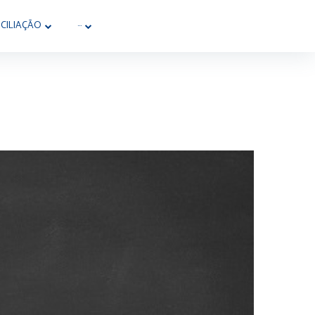
CILIAÇÃO
···