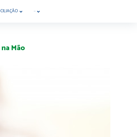
CILIAÇÃO
···
a na Mão