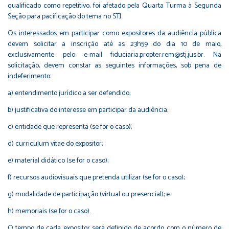
qualificado como repetitivo, foi afetado pela Quarta Turma à Segunda
Seção para pacificação do tema no STJ.
Os interessados em participar como expositores da audiência pública
devem solicitar a inscrição até as 23h59 do dia 10 de maio,
exclusivamente pelo e-mail fiduciaria.propter.rem@stj.jus.br. Na
solicitação, devem constar as seguintes informações, sob pena de
indeferimento:
a) entendimento jurídico a ser defendido;
b) justificativa do interesse em participar da audiência;
c) entidade que representa (se for o caso);
d) curriculum vitae do expositor;
e) material didático (se for o caso);
f) recursos audiovisuais que pretenda utilizar (se for o caso);
g) modalidade de participação (virtual ou presencial); e
h) memoriais (se for o caso).
O tempo de cada expositor será definido de acordo com o número de