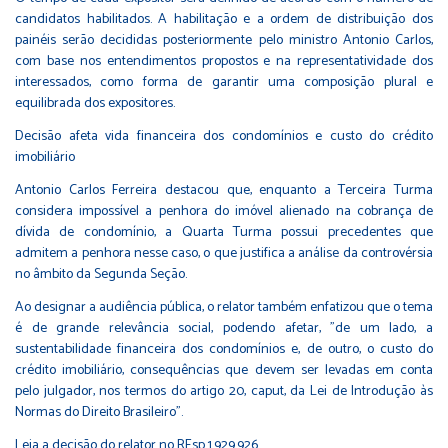
candidatos habilitados. A habilitação e a ordem de distribuição dos
painéis serão decididas posteriormente pelo ministro Antonio Carlos,
com base nos entendimentos propostos e na representatividade dos
interessados, como forma de garantir uma composição plural e
equilibrada dos expositores.
Decisão afeta vida financeira dos condomínios e custo do crédito
imobiliário
Antonio Carlos Ferreira destacou que, enquanto a Terceira Turma
considera impossível a penhora do imóvel alienado na cobrança de
dívida de condomínio, a Quarta Turma possui precedentes que
admitem a penhora nesse caso, o que justifica a análise da controvérsia
no âmbito da Segunda Seção.
Ao designar a audiência pública, o relator também enfatizou que o tema
é de grande relevância social, podendo afetar, "de um lado, a
sustentabilidade financeira dos condomínios e, de outro, o custo do
crédito imobiliário, consequências que devem ser levadas em conta
pelo julgador, nos termos do artigo 20, caput, da Lei de Introdução às
Normas do Direito Brasileiro".
Leia a decisão do relator no REsp 1.929.926.