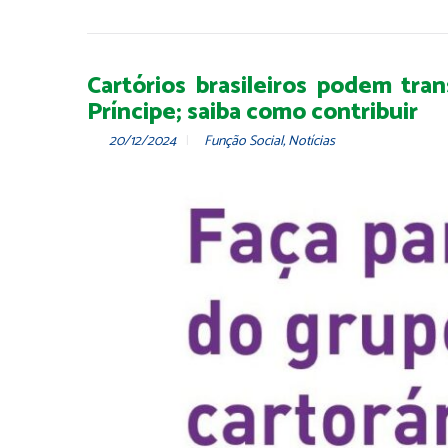
Cartórios brasileiros podem tra
Príncipe; saiba como contribuir
20/12/2024
Função Social
,
Notícias