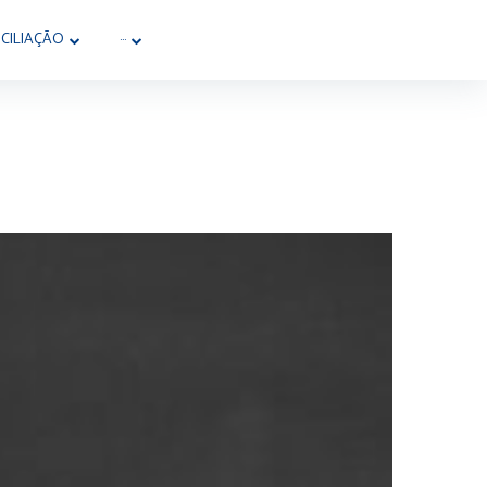
CILIAÇÃO
···