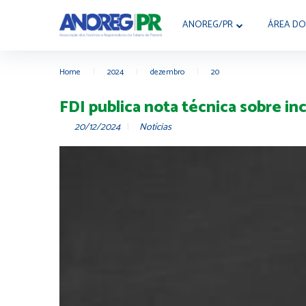
ANOREG/PR
ÁREA DO
Home
|
2024
|
dezembro
|
20
FDI publica nota técnica sobre in
20/12/2024
Notícias