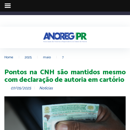
Home
|
2025
|
maio
|
7
Pontos na CNH são mantidos mesmo
com declaração de autoria em cartório
07/05/2025
Notícias