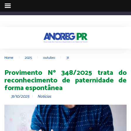
Home
|
2025
|
outubro
|
31
Provimento Nº 348/2025 trata do
reconhecimento de paternidade de
forma espontânea
31/10/2025
Notícias