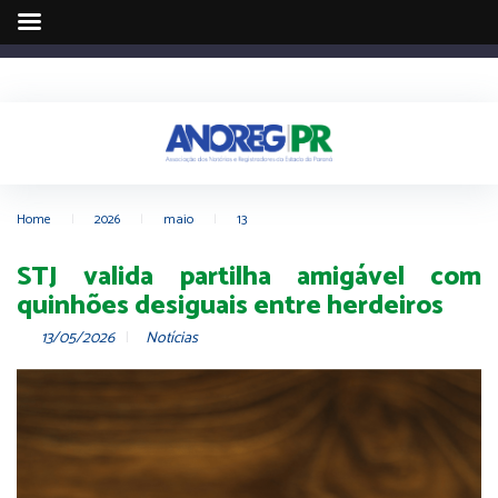
Home
|
2026
|
maio
|
13
STJ valida partilha amigável com
quinhões desiguais entre herdeiros
13/05/2026
Notícias