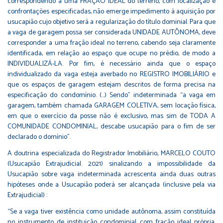
correspondendo a uma FRAÇÃO IDEAL do terreno, com localização e
confrontações especificadas, não emerge impedimento à aquisição por
usucapião cujo objetivo será a regularização do título dominial. Para que
a vaga de garagem possa ser considerada UNIDADE AUTÔNOMA, deve
corresponder a uma fração ideal no terreno, cabendo seja claramente
identificada, em relação ao espaço que ocupe no prédio, de modo a
INDIVIDUALIZÁ-LA. Por fim, é necessário ainda que o espaço
individualizado da vaga esteja averbado no REGISTRO IMOBILIÁRIO e
que os espaços de garagem estejam descritos de forma precisa na
especificação do condomínio. (…) Sendo” indeterminada “a vaga em
garagem, também chamada GARAGEM COLETIVA, sem locação física,
em que o exercício da posse não é exclusivo, mas sim de TODA A
COMUNIDADE CONDOMINIAL, descabe usucapião para o fim de ser
declarado o domínio”.⁣
A doutrina especializada do Registrador Imobiliário, MARCELO COUTO
(Usucapião Extrajudicial. 2021) sinalizando a impossibilidade da
Usucapião sobre vaga indeterminada acrescenta ainda duas outras
hipóteses onde a Usucapião poderá ser alcançada (inclusive pela via
Extrajudicial) :⁣
“Se a vaga tiver existência como unidade autônoma, assim constituída
no instrumento de instituição condominial, com fração ideal própria,