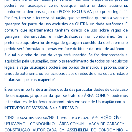
poderá ser usucapida como qualquer outra unidade autônoma,
conforme a demonstração de POSSE EXCLUSIVA pelo prazo legal. (…)
Por fim, tem-se a terceira situação, que se verifica quando a vaga de
garagem for parte de uso exclusivo de OUTRA unidade autônoma. É
comum que apartamentos tenham direito de uso sobre vagas de
garagem demarcadas e individualizadas no condomínio. Se a
pretensão aquisitiva for de vaga de garagem constituída desta forma, o
pedido será formulado apenas em face do titular da unidade autônoma
à qual o direito de uso da vaga está inserido. Se for demonstrada a
aquisição pela usucapião, com o preenchimento de todos os requisitos
legais, a vaga usucapida poderá ser objeto de matrícula própria, como
unidade autônoma, ou ser acrescida aos direitos de uma outra unidade
titularizada pelo usucapiente”.⁣
É sempre importante a análise detida das particularidades de cada caso
de usucapião, já que ainda que se trate de ÁREA COMUM, podemos
estar diantes de fenômenos importantes em sede de Usucapião como a
INTERVESIO POSSESSIONIS e a SUPRESSIO:⁣
“TJMG. 10024111191979001/MG. J. em: 10/03/2020. APELAÇÃO CÍVEL –
USUCAPIÃO – CONDOMÍNIO – ÁREA COMUM – VAGA DE GARAGEM –
CONSTRUÇÃO AUTORIZADA EM ASSEMBLEIA DE CONDOMÍNIO –