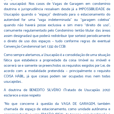
via usucapião). Nos casos de Vagas de Garagem em condomínio
doutrina e jurisprudência ressalvam desde já a IMPOSSIBILIDADE de
Usucapião quando o “espaço” destinado para o estacionamento do
automóvel for uma “vaga indeterminada” ou “garagem coletiva”
quando não haverá posse exclusiva e sim mero “direito de uso”,
comumente regulamentado pelo Condomínio (então titular das áreas
assim designadas) que poderá redistribuir (por sorteio) periodicamente
o direito de uso dos espaços – tudo conforme regras de eventual
Convenção Condominial (art. 1.332 do CCB).⁣
Como sempre alertamos, a Usucapião é a consolidação de uma situação
fática que estabelece a propriedade da coisa (móvel ou imóvel) e
ocorrerá se e somente se preenchidos os requisitos exigidos por Lei, de
acordo com a modalidade pretendida – principalmente o requisito
COISA HÁBIL, já que coisas podem ser ocupadas mas nem todas
usucapidas…⁣
A doutrina de BENEDITO SILVÉRIO (Tratado de Usucapião. 2012)
esclarece a esse respeito:⁣
“No que concerne à questão da VAGA DE GARAGEM, também
chamada de espaço de estacionamento, como unidade autônoma e