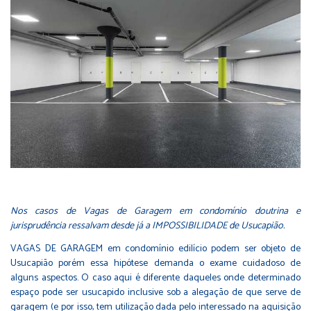
Nos casos de Vagas de Garagem em condomínio doutrina e
jurisprudência ressalvam desde já a IMPOSSIBILIDADE de Usucapião.
VAGAS DE GARAGEM em condomínio edilício podem ser objeto de
Usucapião porém essa hipótese demanda o exame cuidadoso de
alguns aspectos. O caso aqui é diferente daqueles onde determinado
espaço pode ser usucapido inclusive sob a alegação de que serve de
garagem (e por isso, tem utilização dada pelo interessado na aquisição