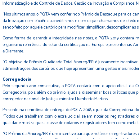
Informatização e do Controle de Dados, Gestão da Inovação e Compliance. N
“Nos últimos anos, o PQTA vem conferindo Prêmio de Destaque para os car
da Inovação com eficiência, ineditismos e com o que chamamos de ‘efeito mu
sendo feito por aquele cartório para modificar, simplificar, descomplicar as
Como forma de garantir a integridade nas notas, o PQTA 2019 contará ma
organismo referência do setor da certificação na Europa e presente nas Amé
e Diamante.
“O objetivo do Prêmio Qualidade Total Anoreg/BR é justamente incentivar as
administrações dos cartórios, que hoje apresentam uma gestão mais moderna, 
Corregedoria
Pelo segundo ano consecutivo, o PQTA contará com o apoio oficial da Co
Corregedoria, pois, além do prêmio, ajuda a disseminar boas práticas que p
corregedor nacional de Justiça, ministro Humberto Martins.
Presente na cerimônia de entrega do PQTA 2018, o juiz da Corregedoria do T
“Todos que trabalham com o extrajudicial, sejam notários, registradores 
qualidade mostra que a classe de notários e registradores tem como meta ta
“O Prêmio da Anoreg/BR é um incentivo para que notários e registradores 