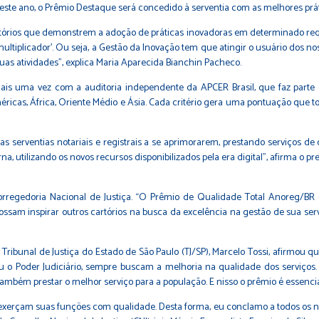
este ano, o Prêmio Destaque será concedido à serventia com as melhores prát
tórios que demonstrem a adoção de práticas inovadoras em determinado requi
ltiplicador’. Ou seja, a Gestão da Inovação tem que atingir o usuário dos no
 suas atividades”, explica Maria Aparecida Bianchin Pacheco.
is uma vez com a auditoria independente da APCER Brasil, que faz parte 
ricas, África, Oriente Médio e Ásia. Cada critério gera uma pontuação que to
 serventias notariais e registrais a se aprimorarem, prestando serviços de q
utilizando os novos recursos disponibilizados pela era digital”, afirma o pr
rregedoria Nacional de Justiça. “O Prêmio de Qualidade Total Anoreg/BR é
ossam inspirar outros cartórios na busca da excelência na gestão de sua serv
ribunal de Justiça do Estado de São Paulo (TJ/SP), Marcelo Tossi, afirmou q
ou o Poder Judiciário, sempre buscam a melhoria na qualidade dos serviços.
mbém prestar o melhor serviço para a população. E nisso o prêmio é essencial
exerçam suas funções com qualidade. Desta forma, eu conclamo a todos os no