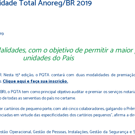
lidade Total Anoreg/BR 2019
ades, com o objetivo de permitir
a maior
unidades do País
BR. Nesta 15ª edição, o PQTA contará com duas modalidades de premiação
s.
Clique aqui e faça sua inscrição.
), o PQTA tem como principal objetivo auditar e premiar os serviços notariais 
o de todas as serventias do país no certame.
 cartórios de pequeno porte, com até cinco colaboradores, galgando o Prêm
nciadas em virtude das especificidades dos cartórios pequenos”, afirma a d
Gestão Operacional, Gestão de Pessoas, Instalações, Gestão da Segurança e 