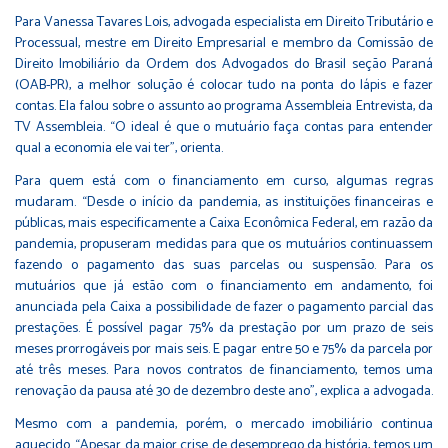
Para Vanessa Tavares Lois, advogada especialista em Direito Tributário e
Processual, mestre em Direito Empresarial e membro da Comissão de
Direito Imobiliário da Ordem dos Advogados do Brasil seção Paraná
(OAB-PR), a melhor solução é colocar tudo na ponta do lápis e fazer
contas. Ela falou sobre o assunto ao programa Assembleia Entrevista, da
TV Assembleia. “O ideal é que o mutuário faça contas para entender
qual a economia ele vai ter”, orienta.
Para quem está com o financiamento em curso, algumas regras
mudaram. “Desde o início da pandemia, as instituições financeiras e
públicas, mais especificamente a Caixa Econômica Federal, em razão da
pandemia, propuseram medidas para que os mutuários continuassem
fazendo o pagamento das suas parcelas ou suspensão. Para os
mutuários que já estão com o financiamento em andamento, foi
anunciada pela Caixa a possibilidade de fazer o pagamento parcial das
prestações. É possível pagar 75% da prestação por um prazo de seis
meses prorrogáveis por mais seis. E pagar entre 50 e 75% da parcela por
até três meses. Para novos contratos de financiamento, temos uma
renovação da pausa até 30 de dezembro deste ano”, explica a advogada.
Mesmo com a pandemia, porém, o mercado imobiliário continua
aquecido. “Apesar da maior crise de desemprego da história, temos um