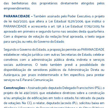
das benfeitorias dos proprietários diretamente atingidos pelos
empreendimentos.
PARANACIDADE –
Também assinado pelo Poder Executivo, o projeto
de lei
643/2020
, que altera a Lei Estadual
15.211/2006
, que institui o
PARANACIDADE e acrescenta o art. 13A à Lei Estadual
17.762/2013
, foi
aprovado em primeiro e segundo turno nas sessões desta quarta-feira.
Com a dispensa de votação da redação final aprovada, o texto segue
para sanção, ou veto, do Governo do Estado.
Segundo o Governo do Estado, a proposição permite ao PARANACIDADE
estabelecer relação jurídica com outras Secretarias de Estado, celebrar
convênios com a administração pública direta, indireta e serviços
sociais autônomos. O texto também prevê a possibilidade de
disponibilização de servidores públicos da Administração Direta ou
Autárquica, por prazo indeterminado e fim específico, para prestar
serviços na E-Paraná Comunicação.
Construções –
Assinado pelo deputado Delegado Francischini (PSL), o
projeto de lei
492/2020
, que estabelece diretrizes sobre a construção
e/ou ampliação de edificações em todo o estado, foi retirado da pauta
de votações. Na CCJ, o relator, deputado Jacovós (PL), solicitou baixa em