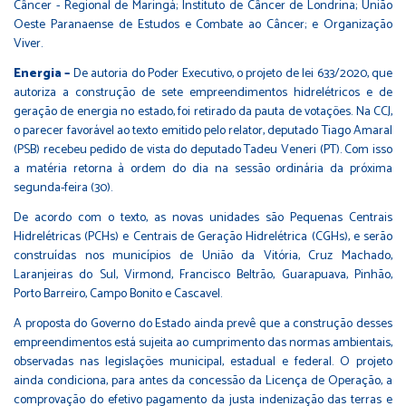
Câncer - Regional de Maringá; Instituto de Câncer de Londrina; União
Oeste Paranaense de Estudos e Combate ao Câncer; e Organização
Viver.
Energia –
De autoria do Poder Executivo, o projeto de lei
633/2020
, que
autoriza a construção de sete empreendimentos hidrelétricos e de
geração de energia no estado, foi retirado da pauta de votações. Na CCJ,
o parecer favorável ao texto emitido pelo relator, deputado Tiago Amaral
(PSB) recebeu pedido de vista do deputado Tadeu Veneri (PT). Com isso
a matéria retorna à ordem do dia na sessão ordinária da próxima
segunda-feira (30).
De acordo com o texto, as novas unidades são Pequenas Centrais
Hidrelétricas (PCHs) e Centrais de Geração Hidrelétrica (CGHs), e serão
construídas nos municípios de União da Vitória, Cruz Machado,
Laranjeiras do Sul, Virmond, Francisco Beltrão, Guarapuava, Pinhão,
Porto Barreiro, Campo Bonito e Cascavel.
A proposta do Governo do Estado ainda prevê que a construção desses
empreendimentos está sujeita ao cumprimento das normas ambientais,
observadas nas legislações municipal, estadual e federal. O projeto
ainda condiciona, para antes da concessão da Licença de Operação, a
comprovação do efetivo pagamento da justa indenização das terras e