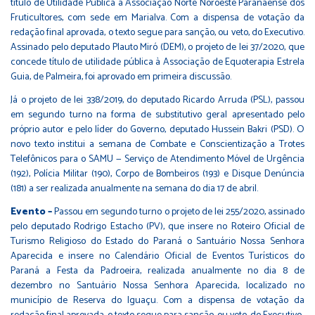
título de Utilidade Pública à Associação Norte Noroeste Paranaense dos
Fruticultores, com sede em Marialva. Com a dispensa de votação da
redação final aprovada, o texto segue para sanção, ou veto, do Executivo.
Assinado pelo deputado Plauto Miró (DEM), o projeto de lei
37/2020
, que
concede título de utilidade pública à Associação de Equoterapia Estrela
Guia, de Palmeira, foi aprovado em primeira discussão.
Já o projeto de lei
338/2019,
do deputado Ricardo Arruda (PSL), passou
em segundo turno na forma de substitutivo geral apresentado pelo
próprio autor e pelo líder do Governo, deputado Hussein Bakri (PSD). O
novo texto institui a semana de Combate e Conscientização a Trotes
Telefônicos para o SAMU — Serviço de Atendimento Móvel de Urgência
(192), Polícia Militar (190), Corpo de Bombeiros (193) e Disque Denúncia
(181) a ser realizada anualmente na semana do dia 17 de abril.
Evento –
Passou em segundo turno o projeto de lei
255/2020
, assinado
pelo deputado Rodrigo Estacho (PV), que insere no Roteiro Oficial de
Turismo Religioso do Estado do Paraná o Santuário Nossa Senhora
Aparecida e insere no Calendário Oficial de Eventos Turísticos do
Paraná a Festa da Padroeira, realizada anualmente no dia 8 de
dezembro no Santuário Nossa Senhora Aparecida, localizado no
município de Reserva do Iguaçu. Com a dispensa de votação da