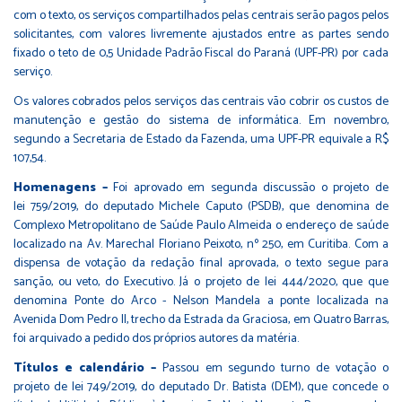
com o texto, os serviços compartilhados pelas centrais serão pagos pelos
solicitantes, com valores livremente ajustados entre as partes sendo
fixado o teto de 0,5 Unidade Padrão Fiscal do Paraná (UPF-PR) por cada
serviço.
Os valores cobrados pelos serviços das centrais vão cobrir os custos de
manutenção e gestão do sistema de informática. Em novembro,
segundo a Secretaria de Estado da Fazenda, uma UPF-PR equivale a R$
107,54.
Homenagens –
Foi aprovado em segunda discussão o projeto de
lei
759/2019,
do deputado Michele Caputo (PSDB), que denomina de
Complexo Metropolitano de Saúde Paulo Almeida o endereço de saúde
localizado na Av. Marechal Floriano Peixoto, nº 250, em Curitiba. Com a
dispensa de votação da redação final aprovada, o texto segue para
sanção, ou veto, do Executivo. Já o projeto de lei
444/2020
, que que
denomina Ponte do Arco - Nelson Mandela a ponte localizada na
Avenida Dom Pedro II, trecho da Estrada da Graciosa, em Quatro Barras,
foi arquivado a pedido dos próprios autores da matéria.
Títulos e calendário –
Passou em segundo turno de votação o
projeto de lei
749/2019
, do deputado Dr. Batista (DEM), que concede o