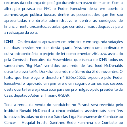
recursos da cobrança de pedágio durante um prazo de 15 anos. Com a
alteração prevista na PEC, o Poder Executivo deixa em aberto à
administração pública buscar, dentre as possibilidades que lhe são
apresentadas no direito administrativo e dentre as condições de
financiamento existentes, aquelas que considera mais adequadas para
a realização da obra.
ICMS –
Os deputados aprovaram em primeira e em segunda votações
nas duas sessões remotas desta quarta-feira, sendo uma ordinária e
outra extraordinária, o projeto de lei complementar 28/2020, assinado
pela Comissão Executiva da Assembleia, que isenta de ICMS todos os
sanduiches “Big Mac” vendidos pela rede de fast food McDonalds
durante o evento Mc Dia Feliz, ocorrido no último dia 21 de novembro. O
texto, que homologa o decreto nº 6.204/2020, expedido pelo Poder
Executivo, foi aprovado em primeiro e em segundo turnos nas sessões
desta quarta-feira e já está apto para ser promulgado pelo presidente da
Casa, deputado Ademar Traiano (PSDB).
Toda a renda da venda do sanduíche no Paraná será revertida pelo
Instituto Ronald McDonald a cinco entidades assistenciais sem fins
lucrativos listadas no decreto. São elas: Liga Paranaense de Combate ao
Câncer - Hospital Erasto Gaertner; Rede Feminina de Combate ao