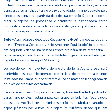
diligência à Secretaria do Desenvolvimento Urbano e de Obras Públicas.
O texto prevê que o alvará concedido a qualquer edificação a ser
construída ou ampliada terá o prazo de validade mínimo equivalente a
cinco anos contados a partir da data de sua emissão. De acordo com o
autor, o objetivo da proposição é combater “a esmagadora carga
burocrática relativa às atividades da construção, a qual gera grande
morosidade e prejuízo econômico”.
Selo –
Assinada pelo deputado Requião Filho (MDB), a proposta que cria
o selo “Empresa Consciente, Meio Ambiente Equilibrado” foi aprovada
em segunda votação na sessão remota ordinária desta terça-feira. O
texto avançou na forma de substitutivo geral apresentado pelo
deputado Evandro Araújo (PSC), na CCJ.
De acordo com o novo texto do projeto de lei
39/2019
, o selo será
conferido aos estabelecimentos comerciais do ramo de alimentos
instalados no Paraná que priorizarem o uso de materiais biodegradáveis
ao invés de produtos descartáveis.
Para receber o selo “Empresa Consciente, Meio Ambiente Equilibrado”,
bares, lanchonetes, restaurantes, comércios ambulantes, food trucks,
quiosques, motéis, hotéis e similares, terão que substituir canudos e
copos plásticos por outros que sejam reutilizáveis, desde que em