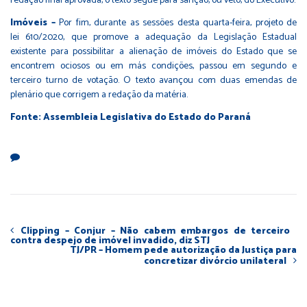
redação final aprovada, o texto segue para sanção, ou veto, do Executivo.
Imóveis –
Por fim, durante as sessões desta quarta-feira, projeto de
lei
610/2020
, que promove a adequação da Legislação Estadual
existente para possibilitar a alienação de imóveis do Estado que se
encontrem ociosos ou em más condições, passou em segundo e
terceiro turno de votação. O texto avançou com duas emendas de
plenário que corrigem a redação da matéria.
Fonte: Assembleia Legislativa do Estado do Paraná
Clipping – Conjur – Não cabem embargos de terceiro
contra despejo de imóvel invadido, diz STJ
TJ/PR – Homem pede autorização da Justiça para
concretizar divórcio unilateral