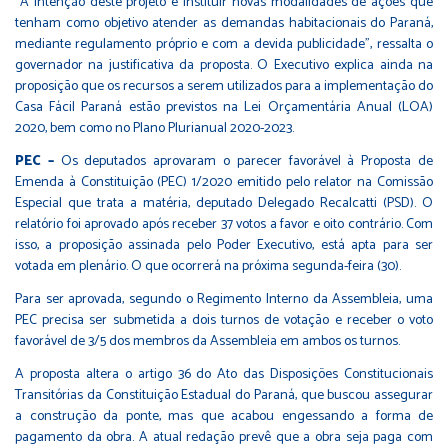
“A intenção deste projeto é instituir novas modalidades de ações que
tenham como objetivo atender as demandas habitacionais do Paraná,
mediante regulamento próprio e com a devida publicidade”, ressalta o
governador na justificativa da proposta. O Executivo explica ainda na
proposição que os recursos a serem utilizados para a implementação do
Casa Fácil Paraná estão previstos na Lei Orçamentária Anual (LOA)
2020, bem como no Plano Plurianual 2020-2023.
PEC –
Os deputados aprovaram o parecer favorável à Proposta de
Emenda à Constituição (PEC)
1/2020
emitido pelo relator na Comissão
Especial que trata a matéria, deputado Delegado Recalcatti (PSD). O
relatório foi aprovado após receber 37 votos a favor e oito contrário. Com
isso, a proposição assinada pelo Poder Executivo, está apta para ser
votada em plenário. O que ocorrerá na próxima segunda-feira (30).
Para ser aprovada, segundo o Regimento Interno da Assembleia, uma
PEC precisa ser submetida a dois turnos de votação e receber o voto
favorável de 3/5 dos membros da Assembleia em ambos os turnos.
A proposta altera o artigo 36 do Ato das Disposições Constitucionais
Transitórias da Constituição Estadual do Paraná, que buscou assegurar
a construção da ponte, mas que acabou engessando a forma de
pagamento da obra. A atual redação prevê que a obra seja paga com