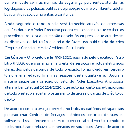
conformidade com as normas de segurança pertinentes; atender as
legislações e as políticas públicas de proteção de meio ambiente; adotar
boas práticas socioambientais e sanitárias.
Ainda segundo o texto, o selo será fornecido através de empresas
certificadoras e o Poder Executivo poderá estabelecer, no que couber, os
procedimentos para a concessão do selo. As empresas que atenderem
as diretrizes da lei, terão o direito de fazer uso publicitário do crivo
“Empresa Consciente Meio Ambiente Equilibrado.
Cartórios –
O projeto de lei
590/2020
, assinado pelo deputado Paulo
Litro (PSDB), que visa ampliar a oferta de serviços remotos eletrônicos
oferecidos pelos cartórios de todo o estado, foi aprovado em terceiro
turno e em redação final nas sessões desta quarta-feira. Agora a
matéria segue para sanção, ou veto, do Poder Executivo. A proposta
altera a Lei Estadual
20.224/2020
, que autoriza cartórios extrajudiciais
de todo o estado a aceitar o pagamento de taxas no cartão de crédito ou
débito.
De acordo com a alteração prevista no texto, os cartórios extrajudiciais
poderão criar Centrais de Serviços Eletrônicos por meio de sites ou
softwares. Essas ferramentas vão oferecer atendimento remoto e
desburocratizado relativos aos serviços extrajudiciais. Ainda de acordo