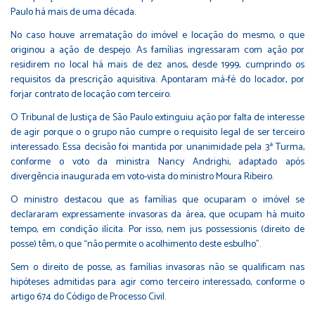
Paulo há mais de uma década.
No caso houve arrematação do imóvel e locação do mesmo, o que
originou a ação de despejo. As famílias ingressaram com ação por
residirem no local há mais de dez anos, desde 1999, cumprindo os
requisitos da prescrição aquisitiva. Apontaram má-fé do locador, por
forjar contrato de locação com terceiro.
O Tribunal de Justiça de São Paulo extinguiu ação por falta de interesse
de agir porque o o grupo não cumpre o requisito legal de ser terceiro
interessado. Essa decisão foi mantida por unanimidade pela 3ª Turma,
conforme o voto da ministra Nancy Andrighi, adaptado após
divergência inaugurada em voto-vista do ministro Moura Ribeiro.
O ministro destacou que as famílias que ocuparam o imóvel se
declararam expressamente invasoras da área, que ocupam há muito
tempo, em condição ilícita. Por isso, nem jus possessionis (direito de
posse) têm, o que “não permite o acolhimento deste esbulho”.
Sem o direito de posse, as famílias invasoras não se qualificam nas
hipóteses admitidas para agir como terceiro interessado, conforme o
artigo 674 do Código de Processo Civil.