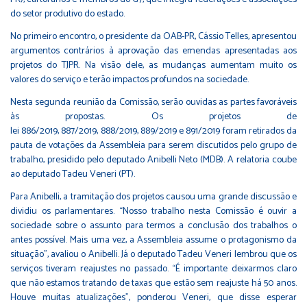
do setor produtivo do estado.
No primeiro encontro, o presidente da OAB-PR, Cássio Telles, apresentou
argumentos contrários à aprovação das emendas apresentadas aos
projetos do TJPR. Na visão dele, as mudanças aumentam muito os
valores do serviço e terão impactos profundos na sociedade.
Nesta segunda reunião da Comissão, serão ouvidas as partes favoráveis
às propostas. Os projetos de
lei
886/2019
,
887/2019
,
888/2019
,
889/2019
e
891/2019
foram retirados da
pauta de votações da Assembleia para serem discutidos pelo grupo de
trabalho, presidido pelo deputado Anibelli Neto (MDB). A relatoria coube
ao deputado Tadeu Veneri (PT).
Para Anibelli, a tramitação dos projetos causou uma grande discussão e
dividiu os parlamentares. “Nosso trabalho nesta Comissão é ouvir a
sociedade sobre o assunto para termos a conclusão dos trabalhos o
antes possível. Mais uma vez, a Assembleia assume o protagonismo da
situação”, avaliou o Anibelli. Já o deputado Tadeu Veneri lembrou que os
serviços tiveram reajustes no passado. “É importante deixarmos claro
que não estamos tratando de taxas que estão sem reajuste há 50 anos.
Houve muitas atualizações”, ponderou Veneri, que disse esperar