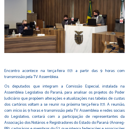
Encontro acontece na terça-feira (17) a partir das 9 horas com
transmissão pela TV Assembleia.
Os deputados que integram a Comissão Especial, instalada na
Assembleia Legislativa do Paraná, para analisar os projetos do Poder
Judiciário que propõem alterações e atualizações nas tabelas de custas
dos cartórios voltam a se reunir na próxima terça-feira (17). A reunião,
com início às 9 horas e transmissão pela TV Assembleia e redes sociais
do Legislativo, contará com a participação de representantes da
Associação dos Notários e Registradores do Estado do Paraná (Anoreg-
PR), cartorários e membros do G7, que integra federações e associações