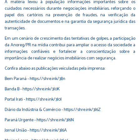
A matéria levou à população informações importantes sobre os
cuidados necessários durante negociações imobiliárias, reforçando o
papel dos cartórios na prevenção de fraudes, na verificação da
autenticidade de documentos e na garantia da segurança jurídica das
transações.
Em um cenário de crescimento das tentativas de golpes, a participação
da Anoreg/PR na mídia contribui para ampliar o acesso da sociedade a
informações confiáveis e fortalecer a conscientização sobre a
importância de realizar negócios imobiliários com segurança.
Confira abaixo as publicações veiculadas pela imprensa:
Bem Paraná -
https://shre.ink/3IJn
Banda B -
https://shre.ink/3I0K
Portal Irati -
https://shre.ink/3I0I
Diário da Indústria & Comércio -
https://shre.ink/3I6Z
Paraná Urgente -
https://shre.ink/3I6N
Jornal União -
https://shre.ink/3I6A