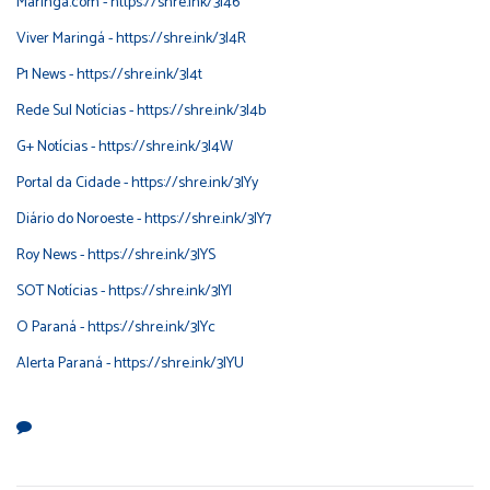
Maringá.com -
https://shre.ink/3I46
Viver Maringá -
https://shre.ink/3I4R
P1 News -
https://shre.ink/3I4t
Rede Sul Notícias -
https://shre.ink/3I4b
G+ Notícias -
https://shre.ink/3I4W
Portal da Cidade -
https://shre.ink/3IYy
Diário do Noroeste -
https://shre.ink/3IY7
Roy News -
https://shre.ink/3IYS
SOT Notícias -
https://shre.ink/3IYI
O Paraná -
https://shre.ink/3IYc
Alerta Paraná -
https://shre.ink/3IYU