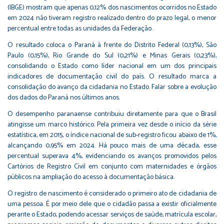
(IBGE) mostram que apenas 0,12% dos nascimentos ocorridos no Estado
em 2024 não tiveram registro realizado dentro do prazo legal, o menor
percentual entre todas as unidades da Federação.
O resultado coloca o Paraná à frente do Distrito Federal (0,13%), São
Paulo (0,15%), Rio Grande do Sul (0,21%) e Minas Gerais (0,23%),
consolidando o Estado como líder nacional em um dos principais
indicadores de documentação civil do país. O resultado marca a
consolidação do avanço da cidadania no Estado. Falar sobre a evolução
dos dados do Paraná nos últimos anos.
O desempenho paranaense contribuiu diretamente para que o Brasil
atingisse um marco histórico. Pela primeira vez desde o início da série
estatística, em 2015, o índice nacional de sub-registro ficou abaixo de 1%,
alcançando 0,95% em 2024. Há pouco mais de uma década, esse
percentual superava 4%, evidenciando os avanços promovidos pelos
Cartórios de Registro Civil em conjunto com maternidades e órgãos
públicos na ampliação do acesso à documentação básica.
O registro de nascimento é considerado o primeiro ato de cidadania de
uma pessoa. É por meio dele que o cidadão passa a existir oficialmente
perante o Estado, podendo acessar serviços de saúde, matrícula escolar,