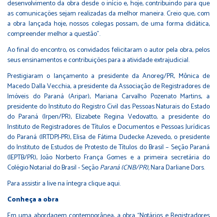
desenvolvimento da obra desde o início e, hoje, contribuindo para que
as comunicações sejam realizadas da melhor maneira. Creio que, com
a obra lançada hoje, nossos colegas possam, de uma forma didática,
compreender melhor a questão”.
Ao final do encontro, os convidados felicitaram o autor pela obra, pelos
seus ensinamentos e contribuições para a atividade extrajudicial.
Prestigiaram o lançamento a presidente da Anoreg/PR, Mônica de
Macedo Dalla Vecchia, a presidente da Associação de Registradores de
Imóveis do Paraná (Aripar), Mariana Carvalho Pozenato Martins, a
presidente do Instituto do Registro Civil das Pessoas Naturais do Estado
do Paraná (Irpen/PR), Elizabete Regina Vedovatto, a presidente do
Instituto de Registradores de Títulos e Documentos e Pessoas Jurídicas
do Paraná (IRTDPJ-PR), Elisa de Fátima Dudecke Azevedo, o presidente
do Instituto de Estudos de Protesto de Títulos do Brasil – Seção Paraná
(IEPTB/PR), João Norberto França Gomes e a primeira secretária do
Colégio Notarial do Brasil - Seção
Paraná (CNB/PR),
Nara Darliane Dors.
Para assistir a live na íntegra
clique aqui
.
Conheça a obra
Em uma abordagem contemporânea, a obra “Notários e Registradores