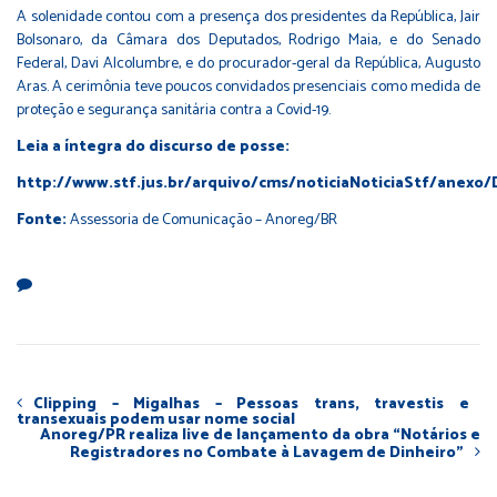
A solenidade contou com a presença dos presidentes da República, Jair
Bolsonaro, da Câmara dos Deputados, Rodrigo Maia, e do Senado
Federal, Davi Alcolumbre, e do procurador-geral da República, Augusto
Aras. A cerimônia teve poucos convidados presenciais como medida de
proteção e segurança sanitária contra a Covid-19.
Leia a íntegra do discurso de
posse:
http://www.stf.jus.br/arquivo/cms/noticiaNoticiaStf/anexo/
Fonte:
Assessoria de Comunicação – Anoreg/BR
Clipping – Migalhas – Pessoas trans, travestis e
transexuais podem usar nome social
Anoreg/PR realiza live de lançamento da obra “Notários e
Registradores no Combate à Lavagem de Dinheiro”