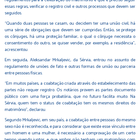
regulamentos para a celebração do matrimônio e que é preciso seguir
essas regras, verificar o registro civil e outros processos que devem ser
seguidos.
“Quando duas pessoas se casam, ou decidem ter uma união civil, há
uma série de obrigações que devem ser cumpridas. Então, se protege
os cônjuges, há uma proteção familiar, o qual o cônjuge necessita o
consentimento do outro, se quiser vender, por exemplo, a residência”,
acrescentou.
Em seguida, Aleksandar Mrkaljevic, da Sérvia, entrou no assunto de
regulamento de uniões de fato e outras formas de união ou parceria
entre pessoas físicas.
“Em muitos países, a coabitação criada através do estabelecimento das
partes não requer registro. Os notários provem as partes documento
público com uma força probatória, que no futuro facilita muito. Na
Sérvia, quem tem o status de coabitação tem os mesmos direitos do
matrimônio”, declarou.
Segundo Mrkaljevic, em seu país, a coabitação entre pessoas do mesmo
sexo não é reconhecida, e para considerar que existe esse vínculo entre
um homem e uma mulher, é necessário a comprovação de um certo
tempo vivendo juntos, e que ambos não tenham um matrimônio com