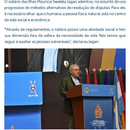
O notário das Ilhas Maurício Swaleka Jagan adentrou no assunto do uso
progressivo de métodos alternativos de resolução de disputas. Para ele,
é necessário olhar que o humano, a pessoa física natural, está no centro
da vida social e econômica.
“
Através de regulamentos, o notário possui uma atividade social e tem
sua dimensão fora da esfera da necessidade da vida. Nós temos que
seguir e auxiliar as pessoas vulneráveis”, declarou Jagan.