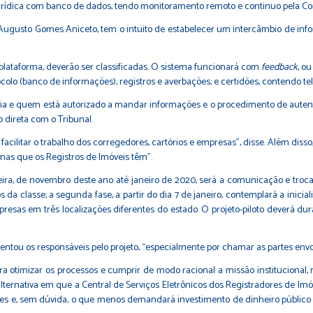
 jurídica com banco de dados, tendo monitoramento remoto e continuo pela Co
sé Augusto Gomes Aniceto, tem o intuito de estabelecer um intercâmbio de in
plataforma, deverão ser classificadas. O sistema funcionará com
feedback
, o
rotocolo (banco de informações); registros e averbações; e certidões, contendo
ia e quem está autorizado a mandar informações e o procedimento de autenti
 direta com o Tribunal.
facilitar o trabalho dos corregedores, cartórios e empresas”, disse. Além disso
emas que os Registros de Imóveis têm”.
meira, de novembro deste ano até janeiro de 2020, será a comunicação e troc
a classe; a segunda fase, a partir do dia 7 de janeiro, contemplará a inicial
presas em três localizações diferentes do estado. O projeto-piloto deverá du
ntou os responsáveis pelo projeto, “especialmente por chamar as partes env
otimizar os processos e cumprir de modo racional a missão institucional, nest
lternativa em que a Central de Serviços Eletrônicos dos Registradores de Imó
es e, sem dúvida, o que menos demandará investimento de dinheiro público p