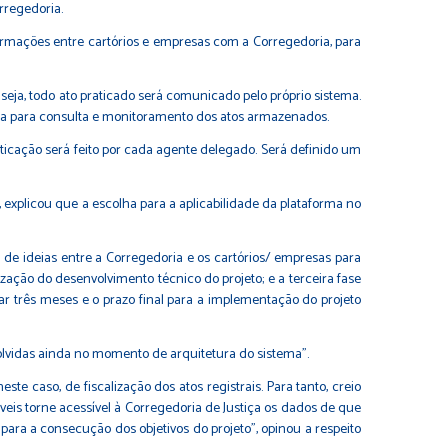
rregedoria.
formações entre cartórios e empresas com a Corregedoria, para
u seja, todo ato praticado será comunicado pelo próprio sistema.
 tela para consulta e monitoramento dos atos armazenados.
cação será feito por cada agente delegado. Será definido um
, explicou que a escolha para a aplicabilidade da plataforma no
a de ideias entre a Corregedoria e os cartórios/ empresas para
ização do desenvolvimento técnico do projeto; e a terceira fase
rar três meses e o prazo final para a implementação do projeto
olvidas ainda no momento de arquitetura do sistema”.
e caso, de fiscalização dos atos registrais. Para tanto, creio
veis torne acessível à Corregedoria de Justiça os dados de que
ara a consecução dos objetivos do projeto", opinou a respeito