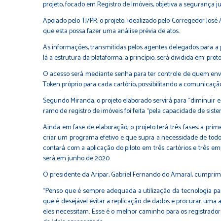
projeto, focado em Registro de Imóveis, objetiva a segurança
Apoiado pelo TJ/PR, o projeto, idealizado pelo Corregedor Jo
que esta possa fazer uma análise prévia de atos.
As informações, transmitidas pelos agentes delegados para a 
Já a estrutura da plataforma, a princípio, será dividida em: p
O acesso será mediante senha para ter controle de quem env
Token próprio para cada cartório, possibilitando a comunicação
Segundo Miranda, o projeto elaborado servirá para “diminuir e 
ramo de registro de imóveis foi feita “pela capacidade de sist
Ainda em fase de elaboração, o projeto terá três fases: a pri
criar um programa efetivo e que supra a necessidade de todos d
contará com a aplicação do piloto em três cartórios e três em
será em junho de 2020.
O presidente da Aripar, Gabriel Fernando do Amaral, cumprime
“Penso que é sempre adequada a utilização da tecnologia para 
que é desejável evitar a replicação de dados e procurar uma a
eles necessitam. Esse é o melhor caminho para os registrador