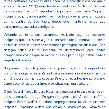
raízes, costumes e crenças. Aliás, nada mais inconstitucional do que o
artigo 4º da Lei 6.001/73, que classifica os índios em “isolados”, “em vias
de integração” e os “integrados”. Logo, para nossa Carta Magna, o
indígena continuará o sendo, não importa se vive na selva amazônica
ou no centro de São Paulo, desde que mantenha, ainda que
parcialmente, sua cultura indígena.
Voltando ao tema, um casamento realizado segundo costumes
indígenas que apresente alguma contrariedade às normas de direito
de família, deve ser resolvido conforme o paradigma constitucional. Se a
situação fática cultural indígena foi determinante para certos
comportamentos, há que se valorar o caso a partir da plurietnicidade e
respeito à diferença.
No polêmico caso da poligamia ou poliandria, ocorrida segundo os
costumes indígenas, se um(a) indígena se une maritalmente a mais de
um(a) esposa ou marido, cabe ao Direito o reconhecimento plúrimo,
como decorrência do parâmetro constitucional multicultural.
O juiz federal Marcio Barbosa Maia narra interessante caso ocorrido em
2005 no Amapá, no artigo “Poligamia indígena e pensão por morte”
[1]
: o
indígena Parara Waiãpi, que tinha emprego formal, faleceu e suas três
“esposas” - Masaupe Waiãpi, Anã Waiãpi e Sororo Waiãpi – através de