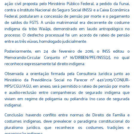
ação civil proposta pelo Ministério Público Federal, a pedido da Funai,
contra o Instituto Nacional do Seguro Social (INSS) e a Caixa Econômica
Federal, postularam a concessão de pensão por morte e o pagamento
de saldos do FGTS. A união matrimonial era decorrente de costume
indígena da tribo Waiãpi, demonstrado em laudo antropológico no
processo. O desfecho processual foi um acordo de rateio de pensão
entre as três viúvas, homologado judicialmente.
Posteriormente, em 24 de fevereiro de 2016, o INSS editou o
Memorando-Circular Conjunto nº 16/DIRBEN/PFE/INSS
[2]
, no qual
reconhece expressamente tal direito indígena:
Observada a orientação firmada pela Consultoria Jurídica junto ao
Ministério da Previdência Social no Parecer nº 441/2015/CONJUR-
MPS/CGU/AGU, em anexo, será permitido o rateio de pensão por morte
e auxílio-reclusão entre companheiras de segurado indígena que
viviam em regime de poligamia ou poliandria (no caso de segurada
indígena).
Conclusão: havendo conflito entre normas de Direito de Família e
costumes indígenas, deve prevalecer o paradigma constitucional do
pluralismo jurídico, que reconhece os costumes, tradições e