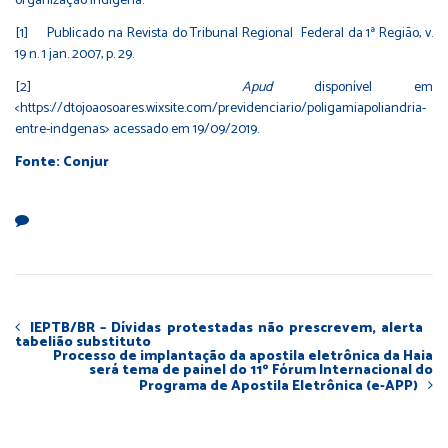
organização indígena.
[1]
Publicado na Revista do Tribunal Regional Federal da 1ª Região, v.
19 n. 1 jan. 2007, p. 29.
[2]
Apud
disponível em
<
https://dtojoaosoares.wixsite.com/previdenciario/poligamiapoliandria-
entre-indgenas
> acessado em 19/09/2019.
Fonte: Conjur
IEPTB/BR – Dívidas protestadas não prescrevem, alerta
tabelião substituto
Processo de implantação da apostila eletrônica da Haia
será tema de painel do 11º Fórum Internacional do
Programa de Apostila Eletrônica (e-APP)