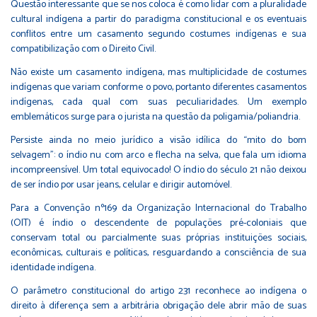
Questão interessante que se nos coloca é como lidar com a pluralidade
cultural indígena a partir do paradigma constitucional e os eventuais
conflitos entre um casamento segundo costumes indígenas e sua
compatibilização com o Direito Civil.
Não existe um casamento indígena, mas multiplicidade de costumes
indígenas que variam conforme o povo, portanto diferentes casamentos
indígenas, cada qual com suas peculiaridades. Um exemplo
emblemáticos surge para o jurista na questão da poligamia/poliandria.
Persiste ainda no meio jurídico a visão idílica do “mito do bom
selvagem”: o índio nu com arco e flecha na selva, que fala um idioma
incompreensível. Um total equivocado! O índio do século 21 não deixou
de ser índio por usar jeans, celular e dirigir automóvel.
Para a Convenção nº169 da Organização Internacional do Trabalho
(OIT) é índio o descendente de populações pré-coloniais que
conservam total ou parcialmente suas próprias instituições sociais,
econômicas, culturais e políticas, resguardando a consciência de sua
identidade indígena.
O parâmetro constitucional do artigo 231 reconhece ao indígena o
direito à diferença sem a arbitrária obrigação dele abrir mão de suas