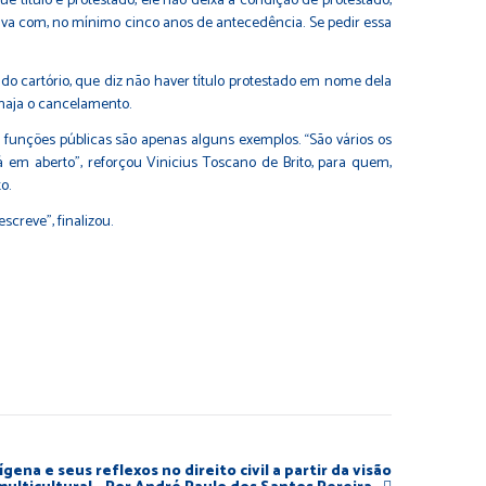
ue título é protestado, ele não deixa a condição de protestado,
tiva com, no mínimo cinco anos de antecedência. Se pedir essa
do cartório, que diz não haver título protestado em nome dela
 haja o cancelamento.
funções públicas são apenas alguns exemplos. “São vários os
 em aberto”, reforçou Vinicius Toscano de Brito, para quem,
o.
creve”, finalizou.
ígena e seus reflexos no direito civil a partir da visão