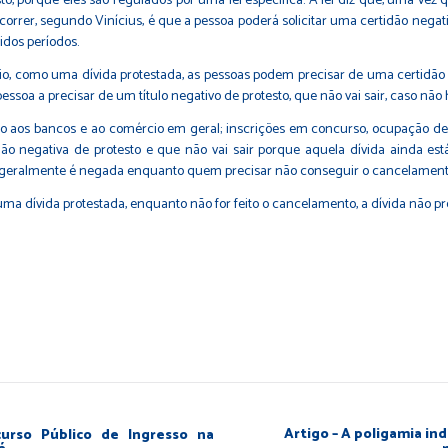
to, porque eles são regulados por uma lei específica. A lei diz que, uma vez q
ocorrer, segundo Vinícius, é que a pessoa poderá solicitar uma certidão nega
ridos períodos.
ório, como uma dívida protestada, as pessoas podem precisar de uma certidão 
ssoa a precisar de um título negativo de protesto, que não vai sair, caso não
 aos bancos e ao comércio em geral; inscrições em concurso, ocupação de 
o negativa de protesto e que não vai sair porque aquela dívida ainda está
que geralmente é negada enquanto quem precisar não conseguir o cancelament
a dívida protestada, enquanto não for feito o cancelamento, a dívida não pres
Artigo – A poligamia ind
urso Público de Ingresso na