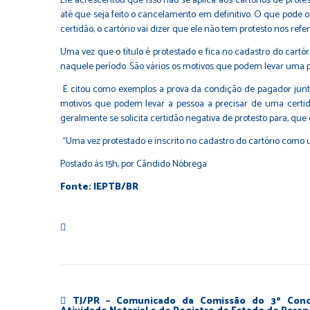
Ele acrescentou que isso não se aplica aos cartórios de protes
até que seja feito o cancelamento em definitivo. O que pode 
certidão, o cartório vai dizer que ele não tem protesto nos refe
Uma vez que o título é protestado e fica no cadastro do cart
naquele período. São vários os motivos que podem levar uma pe
E citou como exemplos a prova da condição de pagador junto
motivos que podem levar a pessoa a precisar de uma certidã
geralmente se solicita certidão negativa de protesto para, 
“Uma vez protestado e inscrito no cadastro do cartório como um
Postado às 15h, por Cândido Nóbrega
Fonte: IEPTB/BR
TJ/PR – Comunicado da Comissão do 3º Conc