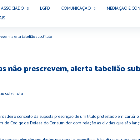
 ASSOCIADO
LGPD
COMUNICAÇÃO
MEDIAÇÃO E CON
AIS
revem, alerta tabelião substituto
s não prescrevem, alerta tabelião su
verdadeiro conceito da suposta prescrição de um título protestado em cartóri
em do Código de Defesa do Consumidor com relação às dívidas que são lançad