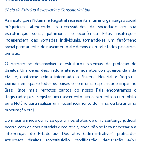
Sócio da Extrajud Assessoria e Consultoria Ltda.
As instituições Notarial e Registral representam uma organização social
pré-jurídica, atendendo as necessidades da sociedade em sua
estruturação social, patrimonial e econômica. Estas instituições
independem das vontades individuais, tornando-se um fenômeno
social permanente: do nascimento até depois da morte todos passamos
por elas.
O homem se desenvolveu e estruturou sistemas de proteção de
direitos. Um deles, destinado a atender aos atos corriqueiros da vida
civil, é, conforme acima informado, o Sistema Notarial e Registral,
comum em quase todos os países e com uma capilaridade ímpar no
Brasil (nos mais remotos cantos do nosso País encontramos o
Registrador para registar um nascimento, um casamento ou um óbito,
ou o Notário para realizar um reconhecimento de firma, ou lavrar uma
procuração etc.).
Do mesmo modo como se operam os efeitos de uma sentença judicial
ocorre com os atos notariais e registrais, onde não se faça necessária a
intervenção do Estado-Juiz. Dos atos (administrativos) praticados
exsurgem direitos (constituição, modificação, declaração e/ou