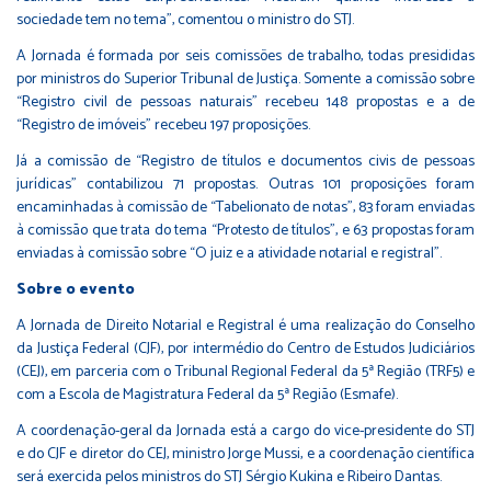
sociedade tem no tema”, comentou o ministro do STJ.
A Jornada é formada por seis comissões de trabalho, todas presididas
por ministros do Superior Tribunal de Justiça. Somente a comissão sobre
“Registro civil de pessoas naturais” recebeu 148 propostas e a de
“Registro de imóveis” recebeu 197 proposições.
Já a comissão de “Registro de títulos e documentos civis de pessoas
jurídicas” contabilizou 71 propostas. Outras 101 proposições foram
encaminhadas à comissão de “Tabelionato de notas”, 83 foram enviadas
à comissão que trata do tema “Protesto de títulos”, e 63 propostas foram
enviadas à comissão sobre “O juiz e a atividade notarial e registral”.
Sobre o evento
A Jornada de Direito Notarial e Registral é uma realização do Conselho
da Justiça Federal (CJF), por intermédio do Centro de Estudos Judiciários
(CEJ), em parceria com o Tribunal Regional Federal da 5ª Região (TRF5) e
com a Escola de Magistratura Federal da 5ª Região (Esmafe).
A coordenação-geral da Jornada está a cargo do vice-presidente do STJ
e do CJF e diretor do CEJ, ministro Jorge Mussi, e a coordenação científica
será exercida pelos ministros do STJ Sérgio Kukina e Ribeiro Dantas.