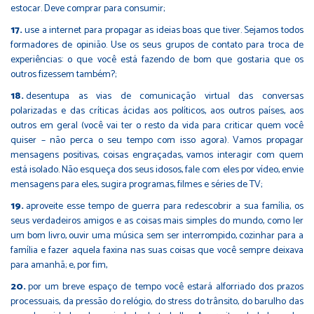
estocar. Deve comprar para consumir;
use a internet para propagar as ideias boas que tiver. Sejamos todos
formadores de opinião. Use os seus grupos de contato para troca de
experiências: o que você está fazendo de bom que gostaria que os
outros fizessem também?;
desentupa as vias de comunicação virtual das conversas
polarizadas e das críticas ácidas aos políticos, aos outros países, aos
outros em geral (você vai ter o resto da vida para criticar quem você
quiser – não perca o seu tempo com isso agora). Vamos propagar
mensagens positivas, coisas engraçadas, vamos interagir com quem
está isolado. Não esqueça dos seus idosos, fale com eles por vídeo, envie
mensagens para eles, sugira programas, filmes e séries de TV;
aproveite esse tempo de guerra para redescobrir a sua família, os
seus verdadeiros amigos e as coisas mais simples do mundo, como ler
um bom livro, ouvir uma música sem ser interrompido, cozinhar para a
família e fazer aquela faxina nas suas coisas que você sempre deixava
para amanhã; e, por fim,
por um breve espaço de tempo você estará alforriado dos prazos
processuais, da pressão do relógio, do stress do trânsito, do barulho das