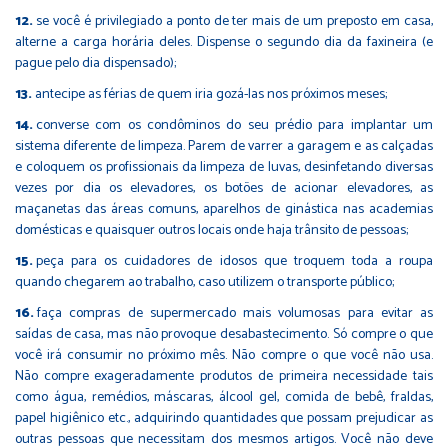
se você é privilegiado a ponto de ter mais de um preposto em casa,
alterne a carga horária deles. Dispense o segundo dia da faxineira (e
pague pelo dia dispensado);
antecipe as férias de quem iria gozá-las nos próximos meses;
converse com os condôminos do seu prédio para implantar um
sistema diferente de limpeza. Parem de varrer a garagem e as calçadas
e coloquem os profissionais da limpeza de luvas, desinfetando diversas
vezes por dia os elevadores, os botões de acionar elevadores, as
maçanetas das áreas comuns, aparelhos de ginástica nas academias
domésticas e quaisquer outros locais onde haja trânsito de pessoas;
peça para os cuidadores de idosos que troquem toda a roupa
quando chegarem ao trabalho, caso utilizem o transporte público;
faça compras de supermercado mais volumosas para evitar as
saídas de casa, mas não provoque desabastecimento. Só compre o que
você irá consumir no próximo mês. Não compre o que você não usa.
Não compre exageradamente produtos de primeira necessidade tais
como água, remédios, máscaras, álcool gel, comida de bebê, fraldas,
papel higiênico etc., adquirindo quantidades que possam prejudicar as
outras pessoas que necessitam dos mesmos artigos. Você não deve