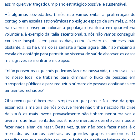
assim que tiver traçado um plano estratégico possível e sustentável.
Há algumas obviedades: 1. nós não vamos evitar a proliferação do
contágio em escalas astronômicas no exíguo espaço de um mês; 2. nós
não vamos conseguir colocar a população brasileira em quarentena
voluntária, à exemplo da Itália setentrional; 3. nós não vamos conseguir
construir hospitais em poucos dias, como fizeram os chineses; não
obstante, 4. só há uma coisa sensata a fazer agora: diluir ao máximo a
escala do contágio para permitir ao sistema de saúde absorver os casos
mais graves sem entrar em colapso.
Então pensemos: o que nós podemos fazer na nossa vida, na nossa casa,
no nosso local de trabalho para diminuir o fluxo de pessoas em
transportes públicos e para reduzir o número de pessoas confinadas em
ambientes fechados?
Observem que é bem mais simples do que parece. Na crise da gripe
espanhola, a maioria de nós provavelmente não tinha nascido. Na crise
de 2008, os mais jovens provavelmente não tinham nenhuma voz e
tiveram que ficar sentados assistindo o mercado derreter, sem poder
fazer nada além de rezar. Desta vez, quem não pode fazer nada é o
mercado, os bancos centrais, os grandes grupos econômicos. O