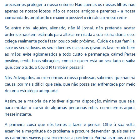
precisamos proteger a nosso entorno. Não apenas os nossos filhos, não
apenas os nossos idosos, não os nossos amigos e parentes – a nossa
comunidade, ampliando o máximo possível o círculo ao nosso redor.
Se entre nós, alguém, alienado, não lê jornal, não pretende acatar
ordens e não tem estímulo para alterar em nada a sua rotina diária, esse
colega realmente pode fazer pouco pelo próximo... Cuide da sua família,
isole os seus idosos, os seus doentes e as suas grávidas, lave muito bem
as mãos, evite aglomerados a todo custo e permaneça calmo! Pense
positivo, emita boas vibrações, console quem está ao seu lado e saiba
que, como tudo, o Covid 19 também passará.
Nós, Advogados, ao exercermos a nossa profissão, sabemos que não há
causa, por mais difícil que seja, que não possa ser enfrentada por meio
de uma estratégia adequada!
Assim, se a maioria de nós tiver alguma disposição, mínima que seja,
para mudar o curso de algumas pequenas rotas, comecemos agora,
nesse instante.
A primeira coisa que nós temos a fazer é pensar. Olhe à sua volta,
examine a magnitude do problema e procure desvendar quais seriam
os caminhos viáveis para minimizar a pandemia. Ponha as mãos à obra