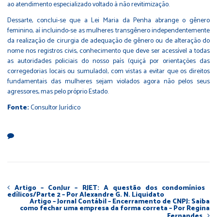
ao atendimento especializado voltado à não revitimização.
Dessarte, conclui-se que a Lei Maria da Penha abrange o gênero
feminino, aí incluindo-se as mulheres transgênero independentemente
da realização de cirurgia de adequação de gênero ou de alteração do
nome nos registros civis, conhecimento que deve ser acessível a todas
as autoridades policiais do nosso país (quiçá por orientações das
corregedorias locais ou sumulado), com vistas a evitar que os direitos
fundamentais das mulheres sejam violados agora não pelos seus
agressores, mas pelo próprio Estado.
Fonte:
Consultor Jurídico
Artigo – ConJur – RJET: A questão dos condomínios
edílicos/Parte 2 – Por Alexandre G. N. Liquidato
Artigo – Jornal Contábil – Encerramento de CNPJ: Saiba
como fechar uma empresa da forma correta – Por Regina
Fernandes