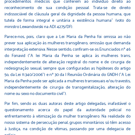
procedimentos médicos que conferem ao indivíduo direito ao
reconhecimento de sua condição pessoal. Trata-se de direito
indissociável de cláusula geral da dignidade da pessoa humana, que
tutela de forma integral e unitária a existência humana" (voto do
ministro Lewandoviski na ADI 4275/DF).
Parece-nos, pois, claro que a Lei Maria da Penha foi omissa ao não
prever sua aplicação às mulheres transgênero, omissão que demanda
interpretação extensiva. Nesse sentido, confiram-se os Enunciados nº 46
do Fonavid ("A lei Maria da Penha se aplica às mulheres trans,
independentemente de alteração registral do nome e de cirurgia de
redesignação sexual, sempre que configuradas as hipóteses do artigo
5o, da Lei 11.340/2006") e nº 30 da I Reunião Ordinária do GNDH ("A Lei
Maria da Penha pode ser aplicada a mulheres transexuais e/ou travestis,
independentemente de cirurgia de transgenitalização, alteração do
nome ou sexo no documento civil").
Por fim, sendo as duas autoras deste artigo delegadas, inafastável o
questionamento acerca do papel da autoridade policial no
enfrentamento à vitimização da mulher transgênero. Na realidade do
nosso sistema de persecução penal, grupos minoritários só têm acesso
à Justiça, na condição de vítimas, passando por uma delegacia de