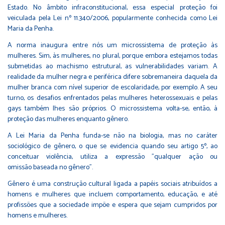
Estado. No âmbito infraconstitucional, essa especial proteção foi
veiculada pela Lei nº 11.340/2006, popularmente conhecida como Lei
Maria da Penha.
A norma inaugura entre nós um microssistema de proteção às
mulheres. Sim, às mulheres, no plural, porque embora estejamos todas
submetidas ao machismo estrutural, as vulnerabilidades variam. A
realidade da mulher negra e periférica difere sobremaneira daquela da
mulher branca com nível superior de escolaridade, por exemplo. A seu
turno, os desafios enfrentados pelas mulheres heterossexuais e pelas
gays também lhes são próprios. O microssistema volta-se, então, à
proteção das mulheres enquanto gênero.
A Lei Maria da Penha funda-se não na biologia, mas no caráter
sociológico de gênero, o que se evidencia quando seu artigo 5º, ao
conceituar violência, utiliza a expressão "qualquer ação ou
omissão baseada no gênero".
Gênero é uma construção cultural ligada a papéis sociais atribuídos a
homens e mulheres que incluem comportamento, educação, e até
profissões que a sociedade impõe e espera que sejam cumpridos por
homens e mulheres.