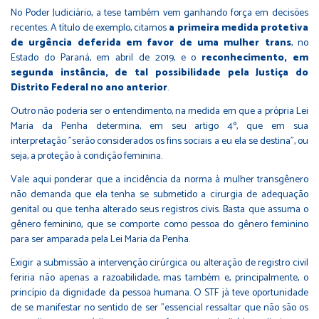
No Poder Judiciário, a tese também vem ganhando força em decisões
recentes. A título de exemplo, citamos
a primeira medida protetiva
de urgência deferida em favor de uma mulher trans
, no
Estado do Paraná, em abril de 2019, e o
reconhecimento, em
segunda instância, de tal possibilidade pela Justiça do
Distrito Federal no ano anterior
.
Outro não poderia ser o entendimento, na medida em que a própria Lei
Maria da Penha determina, em seu artigo 4º, que em sua
interpretação "serão considerados os fins sociais a eu ela se destina", ou
seja, a proteção à condição feminina.
Vale aqui ponderar que a incidência da norma à mulher transgênero
não demanda que ela tenha se submetido a cirurgia de adequação
genital ou que tenha alterado seus registros civis. Basta que assuma o
gênero feminino, que se comporte como pessoa do gênero feminino
para ser amparada pela Lei Maria da Penha.
Exigir a submissão a intervenção cirúrgica ou alteração de registro civil
feriria não apenas a razoabilidade, mas também e, principalmente, o
princípio da dignidade da pessoa humana. O STF já teve oportunidade
de se manifestar no sentido de ser "essencial ressaltar que não são os