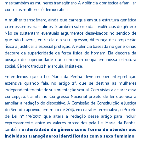
mas também as mulheres transgênero. A violência doméstica e familiar
contra as mulheres é democrática.
A mulher transgênero, ainda que carregue em sua estrutura genética
cromossomos masculinos, é também submetida a violências de gênero.
Não se sustentam eventuais argumentos desavisados no sentido de
que não haveria, entre ela e o seu agressor, diferença de compleição
física a justificar a especial proteção. A violência baseada no gênero não
decorre da superioridade de força física do homem. Ela decorre da
posição de superioridade que o homem ocupa em nossa estrutura
social. Gênero traduz hierarquia, insista-se.
Entendemos que a Lei Maria da Penha deve receber interpretação
extensiva quando fala, no artigo 2º, que se destina às mulheres
independentemente de sua orientação sexual. Com vistas a aclarar essa
concepção, tramita no Congresso Nacional projeto de lei que visa a
ampliar a redação do dispositivo. A Comissão de Constituição e Justiça
do Senado aprovou, em maio de 2019, em caráter terminativo, o Projeto
de Lei nº 191/2017, que altera a redação desse artigo para incluir
expressamente, entre os valores protegidos pela Lei Maria da Penha,
também
a identidade de gênero como forma de atender aos
indivíduos transgêneros identificados com o sexo feminino
.