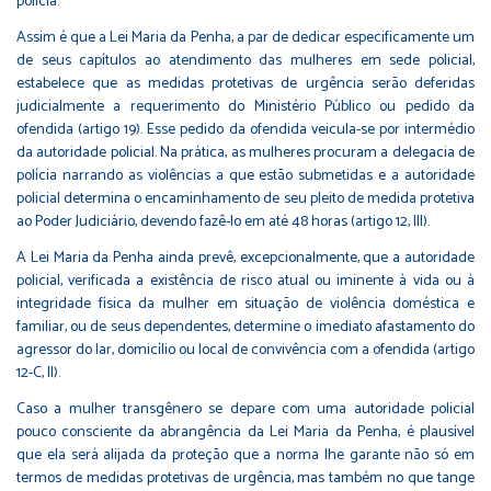
polícia.
Assim é que a Lei Maria da Penha, a par de dedicar especificamente um
de seus capítulos ao atendimento das mulheres em sede policial,
estabelece que as medidas protetivas de urgência serão deferidas
judicialmente a requerimento do Ministério Público ou pedido da
ofendida (artigo 19). Esse pedido da ofendida veicula-se por intermédio
da autoridade policial. Na prática, as mulheres procuram a delegacia de
polícia narrando as violências a que estão submetidas e a autoridade
policial determina o encaminhamento de seu pleito de medida protetiva
ao Poder Judiciário, devendo fazê-lo em até 48 horas (artigo 12, III).
A Lei Maria da Penha ainda prevê, excepcionalmente, que a autoridade
policial, verificada a existência de risco atual ou iminente à vida ou à
integridade física da mulher em situação de violência doméstica e
familiar, ou de seus dependentes, determine o imediato afastamento do
agressor do lar, domicílio ou local de convivência com a ofendida (artigo
12-C, II).
Caso a mulher transgênero se depare com uma autoridade policial
pouco consciente da abrangência da Lei Maria da Penha, é plausível
que ela será alijada da proteção que a norma lhe garante não só em
termos de medidas protetivas de urgência, mas também no que tange