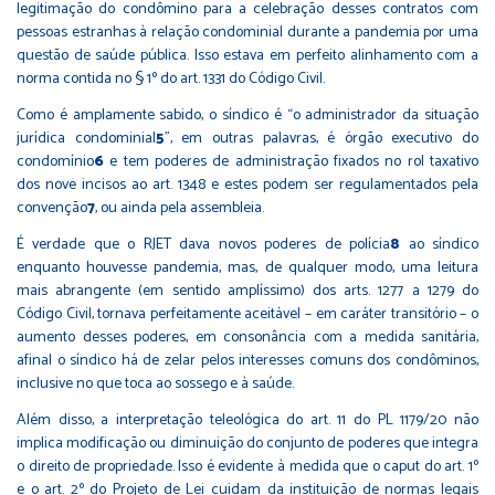
legitimação do condômino para a celebração desses contratos com
pessoas estranhas à relação condominial durante a pandemia por uma
questão de saúde pública. Isso estava em perfeito alinhamento com a
norma contida no § 1º do art. 1331 do Código Civil.
Como é amplamente sabido, o síndico é “o administrador da situação
jurídica condominial
5
”, em outras palavras, é órgão executivo do
condomínio
6
e tem poderes de administração fixados no rol taxativo
dos nove incisos ao art. 1348 e estes podem ser regulamentados pela
convenção
7
, ou ainda pela assembleia.
É verdade que o RJET dava novos poderes de polícia
8
ao síndico
enquanto houvesse pandemia, mas, de qualquer modo, uma leitura
mais abrangente (em sentido amplíssimo) dos arts. 1277 a 1279 do
Código Civil, tornava perfeitamente aceitável – em caráter transitório – o
aumento desses poderes, em consonância com a medida sanitária,
afinal o síndico há de zelar pelos interesses comuns dos condôminos,
inclusive no que toca ao sossego e à saúde.
Além disso, a interpretação teleológica do art. 11 do PL 1179/20 não
implica modificação ou diminuição do conjunto de poderes que integra
o direito de propriedade. Isso é evidente à medida que o caput do art. 1º
e o art. 2º do Projeto de Lei cuidam da instituição de normas legais