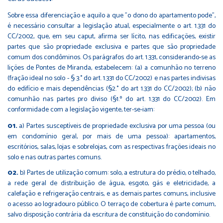
Sobre essa diferenciação e aquilo a que "o dono do apartamento pode",
é necessário consultar a legislação atual, especialmente o art. 1.331 do
CC/2002, que, em seu caput, afirma ser lícito, nas edificações, existir
partes que são propriedade exclusiva e partes que são propriedade
comum dos condôminos. Os parágrafos do art. 1.331, considerando-se as
lições de Pontes de Miranda, estabelecem: (a) a comunhão no terreno
(fração ideal no solo - § 3.° do art. 1.331 do CC/2002) e nas partes indivisas
do edifício e mais dependências (§2.° do art 1.331 do CC/2002); (b) não
comunhão nas partes pro diviso (§1.º do art. 1.331 do CC/2002). Em
conformidade com a legislação vigente, ter-se-iam:
a) Partes susceptíveis de propriedade exclusiva por uma pessoa (ou
em condomínio geral, por mais de uma pessoa): apartamentos,
escritórios, salas, lojas e sobrelojas, com as respectivas frações ideais no
solo e nas outras partes comuns.
b) Partes de utilização comum: solo, a estrutura do prédio, o telhado,
a rede geral de distribuição de água, esgoto, gás e eletricidade, a
calefação e refrigeração centrais, e as demais partes comuns, inclusive
o acesso ao logradouro público. O terraço de cobertura é parte comum,
salvo disposição contrária da escritura de constituição do condomínio.