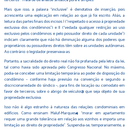
terceiros”. Trata-se de análise sintática pura e simples.
Mais que isso, a palavra “inclusive” é denotativa de inserção, pois
acrescenta uma explicação em relação ao que já foi escrito. Aliás, a
leitura das partes finais dos incisos I (“respeitado o acesso à propriedade
exclusiva dos condôminos”) e II (“vedada qualquer restrição ao uso
exclusivo pelos condôminos e pelo possuidor direto de cada unidade”)
indicam claramente que não há diminuição alguma dos poderes que
proprietários ou possuidores diretos têm sobre as unidades autônomas.
Ao contrário: o legislador preservava-as.
Portanto, a sacralidade do direito real não foi profanada pela letra da lei,
tal como havia sido aprovada pelo Congresso Nacional. No máximo,
podia-se conceber uma limitação temporária ao poder de disposição do
condômino – conforme haja previsão na convenção e segundo a
discricionariedade do síndico –, para fins de locação ou comodato em
favor de terceiros, sobre o abrigo de veículos
3
que seja objeto de sua
propriedade exclusiva.
Isso não é algo estranho à natureza das relações condominiais em
edifícios. Como ensinam Maluf-Marques
4
: “morar em apartamento
requer uma grande tolerância em relação aos vizinhos e importa uma
limitação ao direito de propriedade”. Suspendia-se, temporariamente, a