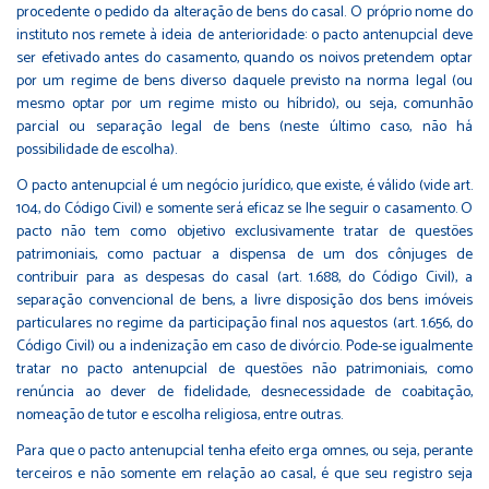
procedente o pedido da alteração de bens do casal. O próprio nome do
instituto nos remete à ideia de anterioridade: o pacto antenupcial deve
ser efetivado antes do casamento, quando os noivos pretendem optar
por um regime de bens diverso daquele previsto na norma legal (ou
mesmo optar por um regime misto ou híbrido), ou seja, comunhão
parcial ou separação legal de bens (neste último caso, não há
possibilidade de escolha).
O pacto antenupcial é um negócio jurídico, que existe, é válido (vide art.
104, do Código Civil) e somente será eficaz se lhe seguir o casamento. O
pacto não tem como objetivo exclusivamente tratar de questões
patrimoniais, como pactuar a dispensa de um dos cônjuges de
contribuir para as despesas do casal (art. 1.688, do Código Civil), a
separação convencional de bens, a livre disposição dos bens imóveis
particulares no regime da participação final nos aquestos (art. 1.656, do
Código Civil) ou a indenização em caso de divórcio. Pode-se igualmente
tratar no pacto antenupcial de questões não patrimoniais, como
renúncia ao dever de fidelidade, desnecessidade de coabitação,
nomeação de tutor e escolha religiosa, entre outras.
Para que o pacto antenupcial tenha efeito erga omnes, ou seja, perante
terceiros e não somente em relação ao casal, é que seu registro seja