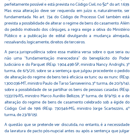
perfeitamente possível e está prevista no Código Civil, no §2º do art. 1.639.
Mas essa alteração deve ser requerida em juízo e, naturalmente, ser
fundamentada. No art. 734 do Código de Processo Civil também está
prevista a possibilidade de alterar o regime de bens do casamento. Além
do pedido motivado dos cônjuges, a regra exige a oitiva do Ministério
Público e a publicação de edital divulgando a mudança almejada,
ressalvando, logicamente, direitos de terceiros.
A parca jurisprudência sobre essa matéria versa sobre o que seria ou
não uma "fundamentação merecedora" do beneplácito do Poder
Judiciário e do Parquet (REsp. 1.904.498-SP, ministra Nancy Andrighi, 3ª
turma, de 6/5/21); sobre se a sentença que julgou procedente o pedido
de alteração do regime de bens terá eficácia ex tunc ou ex nunc (REsp.
1.300.036-MT, ministro Paulo de Tarso Sanseverino, 3ª turma, de 20/5/14);
sobre a possibilidade de se partilhar os bens de pessoas casadas (REsp.
1.533.179-RS, ministro Marco Aurélio Bellizze, 3ª turma, de 8/9/15); e a de
alteração do regime de bens de casamento celebrado sob a égide do
Código Civil de 1916 (REsp. 730.546-MG, ministro Jorge Scartezzini, 4ª
turma, de 23/8/05).
A questão que se pretende ver discutida, no entanto, é a necessidade
da lavratura de pacto pós-nupcial antes ou após a sentença que julgar