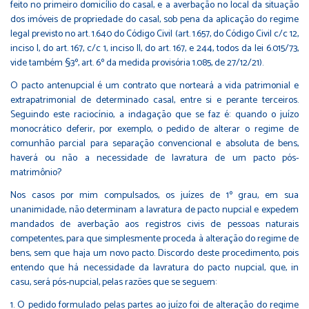
feito no primeiro domicílio do casal, e a averbação no local da situação
dos imóveis de propriedade do casal, sob pena da aplicação do regime
legal previsto no art. 1.640 do Código Civil (art. 1.657, do Código Civil c/c 12,
inciso I, do art. 167, c/c 1, inciso II, do art. 167, e 244, todos da lei 6.015/73,
vide também §3º, art. 6º da medida provisória 1.085, de 27/12/21).
O pacto antenupcial é um contrato que norteará a vida patrimonial e
extrapatrimonial de determinado casal, entre si e perante terceiros.
Seguindo este raciocínio, a indagação que se faz é: quando o juízo
monocrático deferir, por exemplo, o pedido de alterar o regime de
comunhão parcial para separação convencional e absoluta de bens,
haverá ou não a necessidade de lavratura de um pacto pós-
matrimônio?
Nos casos por mim compulsados, os juízes de 1º grau, em sua
unanimidade, não determinam a lavratura de pacto nupcial e expedem
mandados de averbação aos registros civis de pessoas naturais
competentes, para que simplesmente proceda à alteração do regime de
bens, sem que haja um novo pacto. Discordo deste procedimento, pois
entendo que há necessidade da lavratura do pacto nupcial, que, in
casu, será pós-nupcial, pelas razões que se seguem:
1. O pedido formulado pelas partes ao juízo foi de alteração do regime