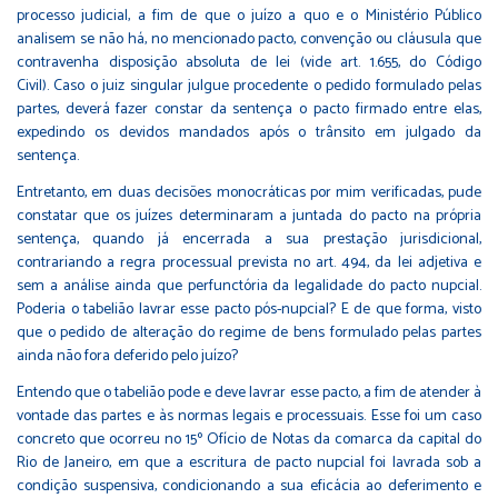
processo judicial, a fim de que o juízo a quo e o Ministério Público
analisem se não há, no mencionado pacto, convenção ou cláusula que
contravenha disposição absoluta de lei (vide art. 1.655, do Código
Civil). Caso o juiz singular julgue procedente o pedido formulado pelas
partes, deverá fazer constar da sentença o pacto firmado entre elas,
expedindo os devidos mandados após o trânsito em julgado da
sentença.
Entretanto, em duas decisões monocráticas por mim verificadas, pude
constatar que os juízes determinaram a juntada do pacto na própria
sentença, quando já encerrada a sua prestação jurisdicional,
contrariando a regra processual prevista no art. 494, da lei adjetiva e
sem a análise ainda que perfunctória da legalidade do pacto nupcial.
Poderia o tabelião lavrar esse pacto pós-nupcial? E de que forma, visto
que o pedido de alteração do regime de bens formulado pelas partes
ainda não fora deferido pelo juízo?
Entendo que o tabelião pode e deve lavrar esse pacto, a fim de atender à
vontade das partes e às normas legais e processuais. Esse foi um caso
concreto que ocorreu no 15º Ofício de Notas da comarca da capital do
Rio de Janeiro, em que a escritura de pacto nupcial foi lavrada sob a
condição suspensiva, condicionando a sua eficácia ao deferimento e