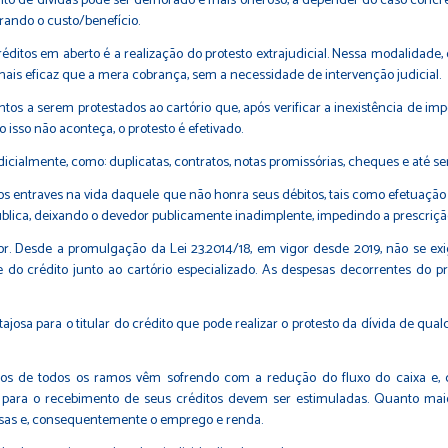
to de dívidas pode ser demorado e mais oneroso, a depender do caso concre
erando o custo/benefício.
itos em aberto é a realização do protesto extrajudicial. Nessa modalidade, o
 mais eficaz que a mera cobrança, sem a necessidade de intervenção judicial.
ntos a serem protestados ao cartório que, após verificar a inexistência de im
 isso não aconteça, o protesto é efetivado.
cialmente, como: duplicatas, contratos, notas promissórias, cheques e até se
os entraves na vida daquele que não honra seus débitos, tais como efetuaçã
pública, deixando o devedor publicamente inadimplente, impedindo a prescriçã
r. Desde a promulgação da Lei 23.2014/18, em vigor desde 2019, não se e
 do crédito junto ao cartório especializado. As despesas decorrentes do pr
ajosa para o titular do crédito que pode realizar o protesto da dívida de qu
ios de todos os ramos vêm sofrendo com a redução do fluxo do caixa e,
zes para o recebimento de seus créditos devem ser estimuladas. Quanto m
esas e, consequentemente o emprego e renda.