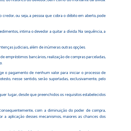
to, do histórico do devedor, bem como do montante da dívida.
 credor, ou seja, a pessoa que cobra o débito em aberto, pode
pedimentos, intima o devedor a quitar a dívida. Na sequência, a
ntenças judiciais, além de inúmeras outras opções.
o de empréstimos bancários, realização de compras parceladas,
o.
xige o pagamento de nenhum valor para iniciar o processo de
otesto, nesse sentido, serão suportadas, exclusivamente, pelo
alquer lugar, desde que preenchidos os requisitos estabelecidos
 consequentemente, com a diminuição do poder de compra,
aior a aplicação desses mecanismos, maiores as chances dos