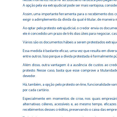
Nesse momento, recorrer ao Judiciário na busca pelo pagamen
A opção pela via extrajudicial pode ser mais vantajosa, consid
Assim, uma importante ferramenta para o recebimento dos créd
exigir o adimplemento da dívida da qual é titular, de maneira
Ao optar pelo protesto extrajudicial, o credor envia os docume
ele é concedido um prazo de três dias úteis para negociar, caso
Vários são os documentos hábeis a serem protestados extrajudi
Essa medida é bastante eficaz, uma vez que resulta em divers
entre outros. Isso porque a dívida protestada é formalmente 
Além disso, outra vantagem é a ausência de custos ao credo
protesto. Nesse caso, basta que esse comprove a titularidade
devedor.
Há, também, a opção pelo protesto on-line, funcionalidade vant
por cada cartório.
Especialmente em momentos de crise, nos quais empresár
alternativas céleres, acessíveis e, ao mesmo tempo, efica
recebimentos desses créditos, preservando o caixa das empr