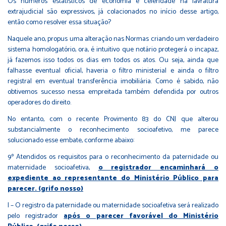
Os números estatísticos de economia e celeridade na lavratura
extrajudicial são expressivos, já colacionados no início desse artigo,
então como resolver essa situação?
Naquele ano, propus uma alteração nas Normas criando um verdadeiro
sistema homologatório, ora, é intuitivo que notário protegerá o incapaz,
já fazemos isso todos os dias em todos os atos. Ou seja, ainda que
falhasse eventual oficial, haveria o filtro ministerial e ainda o filtro
registral em eventual transferência imobiliária. Como é sabido, não
obtivemos sucesso nessa empreitada também defendida por outros
operadores do direito.
No entanto, com o recente Provimento 83 do CNJ que alterou
substancialmente o reconhecimento socioafetivo, me parece
solucionado esse embate, conforme abaixo:
9º Atendidos os requisitos para o reconhecimento da paternidade ou
maternidade socioafetiva,
o registrador encaminhará o
expediente ao representante do Ministério Público para
parecer. (grifo nosso)
I – O registro da paternidade ou maternidade socioafetiva será realizado
pelo registrador
após o parecer favorável do Ministério