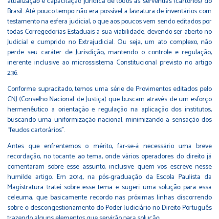
atualização e capacitação jurídica de todos as serventias (cartórios) do
Brasil. Até pouco tempo não era possível a lavratura de inventários com
testamento na esfera judicial, o que aos poucos vem sendo editados por
todas Corregedorias Estaduais a sua viabilidade, devendo ser aberto no
Judicial e cumprido no Extrajudicial. Ou seja, um ato complexo, não
perde seu caráter de Jurisdição, mantendo o controle e regulação,
inerente inclusive ao microssistema Constitucional previsto no artigo
236.
Conforme supracitado, temos uma série de Provimentos editados pelo
CNJ (Conselho Nacional de Justiça) que buscam através de um esforço
hermenêutico a orientação e regulação na aplicação dos institutos,
buscando uma uniformização nacional, minimizando a sensação dos
“feudos cartorários”.
Antes que enfrentemos o mérito, far-se-á necessário uma breve
recordação, no tocante ao tema, onde vários operadores do direito já
comentaram sobre esse assunto, inclusive quem vos escreve nesse
humilde artigo. Em 2014, na pós-graduação da Escola Paulista da
Magistratura tratei sobre esse tema e sugeri uma solução para essa
celeuma, que basicamente recordo nas próximas linhas discorrendo
sobre o descongestionamento do Poder Judiciário no Direito Português
trazendo alguns elementos que servirão para solução.