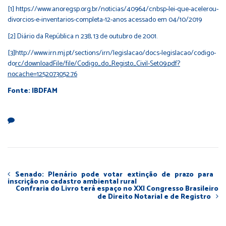
[1]
https://www.anoregsp.org.br/noticias/40964/cnbsp-lei-que-acelerou-
divorcios-e-inventarios-completa-12-anos
acessado em 04/10/2019
[2]
Diário da República n 238, 13 de outubro de 2001.
[3]
http://www.irn.mj.pt/sections/irn/legislacao/docs-legislacao/codigo-
do
rc/downloadFile/file/Codigo_do_Registo_Civil-Set09.pdf?
nocache=1252073052.76
Fonte: IBDFAM
Senado: Plenário pode votar extinção de prazo para
inscrição no cadastro ambiental rural
Confraria do Livro terá espaço no XXI Congresso Brasileiro
de Direito Notarial e de Registro