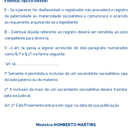
Público. (grifo nosso)
II – Se o parecer for desfavorável, o registrador não procederá o registro
da paternidade ou maternidade socioafetiva e comunicará o ocorrido
ao requerente, arquivando-se o expediente.
III – Eventual dúvida referente ao registro deverá ser remetida ao juízo
competente para dirimí-la.
V –o art. 14 passa a vigorar acrescido de dois parágrafo, numerados
como § 1º e § 2º, na forma seguinte:
“art. 14 …………………………..…………………………………..
1ª Somente é permitida a inclusão de um ascendente socioafetivo, seja
do lado paterno ou do materno.
2º A inclusão de mais de um ascendente socioafetivo deverá tramitar
pela via judicial.
Art. 2º. Este Provimento entrará em vigor na data de sua publicação.
Ministro HUMBERTO MARTINS