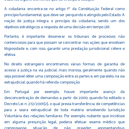
A cidadania encontra-se no artigo 1º. da Constituição Federal como
princípio fundamental, que deve ser perquirido e atingido pelo Estado. A
noção de justiça integra o princípio da cidadania, sendo um dos
objetivos estratégicos a resposta de uma decisão em tempo útil.
Portanto, é importante desonerar os tribunais de processos não
contenciosos para que possam se concentrar nas ações que envolvam
litigiosidade e, com isso, garantir uma prestação jurisdicional célere e
efetiva.
No direito estrangeiro encontramos várias formas de garantia de
acesso à justiça na via judicial, mais morosa, geralmente quando não
seja possível obter uma composição entre as partes e, em paralelo, na via
extrajudicial, quando há referida composição.
Em Portugal por exemplo, houve importante avanço da
desconcentração de demandas a partir de 2000, quando foi editado o
Decreto Lei n. 272/2001
[2]
, o qual previa transferência de competências
para a seara extrajudicial de toda matéria envolvendo Jurisdição
Voluntária das relações familiares. Por exemplo, nubente que incidisse
em alguma presunção legal, poderia efetuar exame médico que
comprovasse situação de não gravidez apresentando-o,