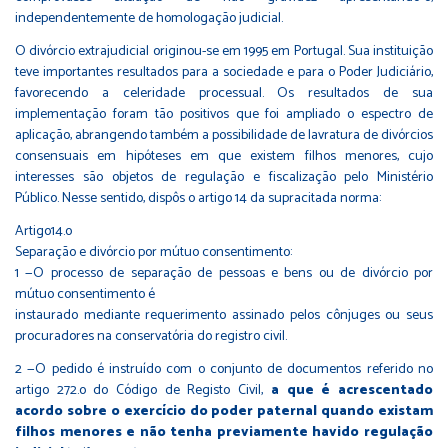
independentemente de homologação judicial.
O divórcio extrajudicial originou-se em 1995 em Portugal. Sua instituição
teve importantes resultados para a sociedade e para o Poder Judiciário,
favorecendo a celeridade processual. Os resultados de sua
implementação foram tão positivos que foi ampliado o espectro de
aplicação, abrangendo também a possibilidade de lavratura de divórcios
consensuais em hipóteses em que existem filhos menores, cujo
interesses são objetos de regulação e fiscalização pelo Ministério
Público. Nesse sentido, dispôs o artigo 14 da supracitada norma:
Artigo14.o
Separação e divórcio por mútuo consentimento:
1 —O processo de separação de pessoas e bens ou de divórcio por
mútuo consentimento é
instaurado mediante requerimento assinado pelos cônjuges ou seus
procuradores na conservatória do registro civil.
2 —O pedido é instruído com o conjunto de documentos referido no
artigo 272.o do Código de Registo Civil,
a que é acrescentado
acordo sobre o exercício do poder paternal quando existam
filhos menores e não tenha previamente havido regulação