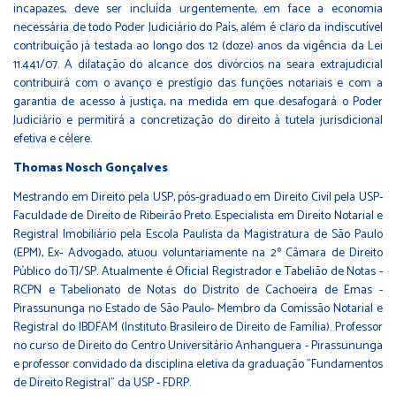
incapazes, deve ser incluída urgentemente, em face a economia
necessária de todo Poder Judiciário do País, além é claro da indiscutível
contribuição já testada ao longo dos 12 (doze) anos da vigência da Lei
11.441/07. A dilatação do alcance dos divórcios na seara extrajudicial
contribuirá com o avanço e prestígio das funções notariais e com a
garantia de acesso à justiça, na medida em que desafogará o Poder
Judiciário e permitirá a concretização do direito à tutela jurisdicional
efetiva e célere.
Thomas Nosch Gonçalves
Mestrando em Direito pela USP, pós-graduado em Direito Civil pela USP-
Faculdade de Direito de Ribeirão Preto. Especialista em Direito Notarial e
Registral Imobiliário pela Escola Paulista da Magistratura de São Paulo
(EPM), Ex- Advogado, atuou voluntariamente na 2º Câmara de Direito
Público do TJ/SP. Atualmente é Oficial Registrador e Tabelião de Notas -
RCPN e Tabelionato de Notas do Distrito de Cachoeira de Emas -
Pirassununga no Estado de São Paulo- Membro da Comissão Notarial e
Registral do IBDFAM (Instituto Brasileiro de Direito de Família). Professor
no curso de Direito do Centro Universitário Anhanguera - Pirassununga
e professor convidado da disciplina eletiva da graduação "Fundamentos
de Direito Registral" da USP - FDRP.