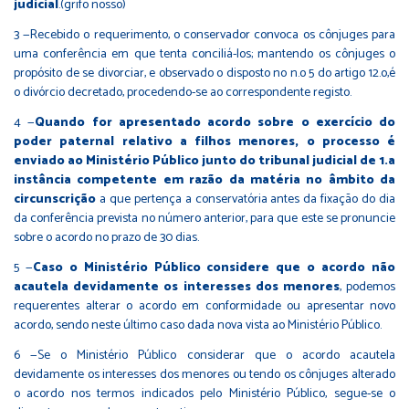
judicial
.(grifo nosso)
3 —Recebido o requerimento, o conservador convoca os cônjuges para
uma conferência em que tenta conciliá-los; mantendo os cônjuges o
propósito de se divorciar, e observado o disposto no n.o 5 do artigo 12.o,é
o divórcio decretado, procedendo-se ao correspondente registo.
4 —
Quando for apresentado acordo sobre o exercício do
poder paternal relativo a filhos menores, o processo é
enviado ao Ministério Público junto do tribunal judicial de 1.a
instância competente em razão da matéria no âmbito da
circunscrição
a que pertença a conservatória antes da fixação do dia
da conferência prevista no número anterior, para que este se pronuncie
sobre o acordo no prazo de 30 dias.
5 —
Caso o Ministério Público considere que o acordo não
acautela devidamente os interesses dos menores
, podemos
requerentes alterar o acordo em conformidade ou apresentar novo
acordo, sendo neste último caso dada nova vista ao Ministério Público.
6 —Se o Ministério Público considerar que o acordo acautela
devidamente os interesses dos menores ou tendo os cônjuges alterado
o acordo nos termos indicados pelo Ministério Público, segue-se o