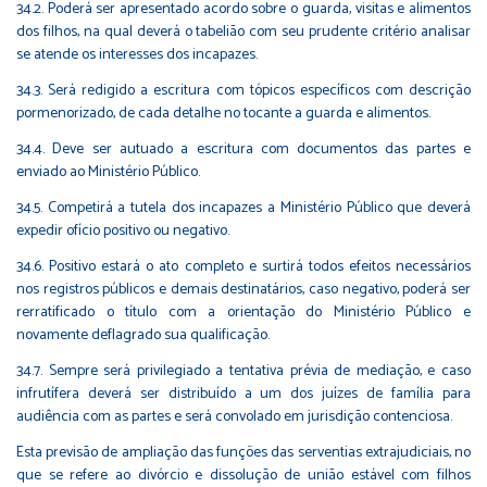
34.2. Poderá ser apresentado acordo sobre o guarda, visitas e alimentos
dos filhos, na qual deverá o tabelião com seu prudente critério analisar
se atende os interesses dos incapazes.
34.3. Será redigido a escritura com tópicos específicos com descrição
pormenorizado, de cada detalhe no tocante a guarda e alimentos.
34.4. Deve ser autuado a escritura com documentos das partes e
enviado ao Ministério Público.
34.5. Competirá a tutela dos incapazes a Ministério Público que deverá
expedir ofício positivo ou negativo.
34.6. Positivo estará o ato completo e surtirá todos efeitos necessários
nos registros públicos e demais destinatários, caso negativo, poderá ser
rerratificado o título com a orientação do Ministério Público e
novamente deflagrado sua qualificação.
34.7. Sempre será privilegiado a tentativa prévia de mediação, e caso
infrutífera deverá ser distribuído a um dos juízes de família para
audiência com as partes e será convolado em jurisdição contenciosa.
Esta previsão de ampliação das funções das serventias extrajudiciais, no
que se refere ao divórcio e dissolução de união estável com filhos