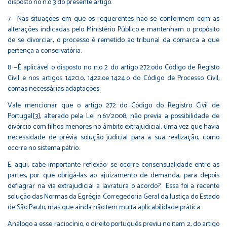
disposto no n.o 3 do presente artigo.
7 —Nas situações em que os requerentes não se conformem com as
alterações indicadas pelo Ministério Público e mantenham o propósito
de se divorciar, o processo é remetido ao tribunal da comarca a que
pertença a conservatória.
8 —É aplicável o disposto no n.o 2 do artigo 272.odo Código de Registo
Civil e nos artigos 1420.o, 1422.oe 1424.o do Código de Processo Civil,
comas necessárias adaptações.
Vale mencionar que o artigo 272 do Código do Registro Civil de
Portugal
[3]
, alterado pela Lei n.61/2008, não previa a possibilidade de
divórcio com filhos menores no âmbito extrajudicial, uma vez que havia
necessidade de prévia solução judicial para a sua realização, como
ocorre no sistema pátrio.
E, aqui, cabe importante reflexão: se ocorre consensualidade entre as
partes, por que obrigá-las ao ajuizamento de demanda, para depois
deflagrar na via extrajudicial a lavratura o acordo? Essa foi a recente
solução das Normas da Egrégia Corregedoria Geral da Justiça do Estado
de São Paulo, mas que ainda não tem muita aplicabilidade prática.
Análogo a esse raciocínio, o direito português previu no item 2, do artigo