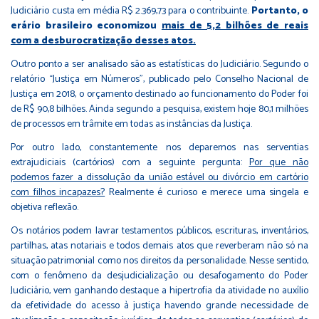
Judiciário custa em média R$ 2.369,73 para o contribuinte.
Portanto, o
erário brasileiro economizou
mais de 5,2 bilhões de reais
com a desburocratização desses atos.
Outro ponto a ser analisado são as estatísticas do Judiciário. Segundo o
relatório “Justiça em Números”, publicado pelo Conselho Nacional de
Justiça em 2018, o orçamento destinado ao funcionamento do Poder foi
de R$ 90,8 bilhões. Ainda segundo a pesquisa, existem hoje 80,1 milhões
de processos em trâmite em todas as instâncias da Justiça.
Por outro lado, constantemente nos deparemos nas serventias
extrajudiciais (cartórios) com a seguinte pergunta:
Por que não
podemos fazer a dissolução da união estável ou divórcio em cartório
com filhos incapazes?
Realmente é curioso e merece uma singela e
objetiva reflexão.
Os notários podem lavrar testamentos públicos, escrituras, inventários,
partilhas, atas notariais e todos demais atos que reverberam não só na
situação patrimonial como nos direitos da personalidade. Nesse sentido,
com o fenômeno da desjudicialização ou desafogamento do Poder
Judiciário, vem ganhando destaque a hipertrofia da atividade no auxílio
da efetividade do acesso à justiça havendo grande necessidade de