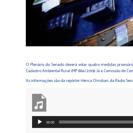
O Plenário do Senado deverá votar quatro medidas provisórias
Cadastro Ambiental Rural (
MP 884/2019
). Já a Comissão de Co
As informações são da repórter Hérica Christian, da Rádio Sen
Tocador
00:00
de
áudio