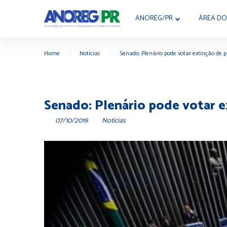
ANOREG/PR
ÁREA DO
Home
|
Notícias
|
Senado: Plenário pode votar extinção de 
Senado: Plenário pode votar e
07/10/2019
Notícias