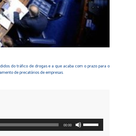
endidos do tráfico de drogas e a que acaba com o prazo para o
pagamento de precatórios de empresas.
Use
00:00
as
setas