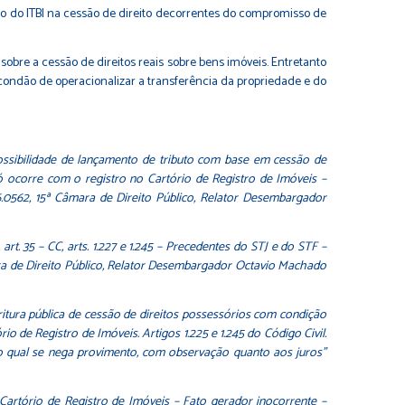
ão do ITBI na cessão de direito decorrentes do compromisso de
sobre a cessão de direitos reais sobre bens imóveis. Entretanto
condão de operacionalizar a transferência da propriedade e do
idade de lançamento de tributo com base em cessão de
só ocorre com o registro no Cartório de Registro de Imóveis –
6.0562, 15ª Câmara de Direito Público, Relator Desembargador
5 – CC, arts. 1.227 e 1.245 – Precedentes do STJ e do STF –
ara de Direito Público, Relator Desembargador Octavio Machado
ritura pública de cessão de direitos possessórios com condição
o de Registro de Imóveis. Artigos 1.225 e 1.245 do Código Civil.
ao qual se nega provimento, com observação quanto aos juros”
o Cartório de Registro de Imóveis – Fato gerador inocorrente –