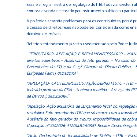
Essa é a regra mestra de regulação do ITBI. Todavia, existem
compra e venda celebrado por instrumento público ou particul
A polêmica acarreta problemas para os contribuintes, pois é pr
a cessão de direitos reais não pode ser considerada como ens
domínio de imóveis.
Referido entendimento já restou sedimentado pelo Poder Judic
“TRIBUTÁRIO- APELAÇÃO E REEXAMENECESSÁRIO – MANDADO
direitos aquisitivos – Ausência de fato gerador – No caso do
Precedentes do STJ e da C. 15ª Câmara de Direito Público – 
Eurípedes Faim, j. 01.03.2016).”
“APELAÇÃO- CAUTELARDESUSTAÇÃODEPROTESTO – ITBI – Cessão de
Indevido protesto da CDA – Sentença mantida – Art. 252 do RI
de Barros, j. 25.02.2016).”
“Apelação. Ação anulatória de lançamento fiscal c.c. repetiçã
resolutiva. Fato gerador do ITBI que só ocorre com a transferên
Ausência do fato gerador do tributo. Impossibilidade de cob
(Apelação nº 1002026- 51.2014.8.26.0587, Relator Desembargador 
“Ação Declaratória de Inexigibilidade de Débito – ITBI – Escr