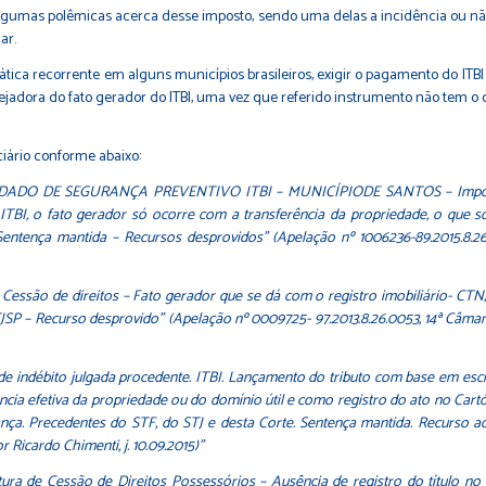
 algumas polêmicas acerca desse imposto, sendo uma delas a incidência ou n
ar.
ática recorrente em alguns municípios brasileiros, exigir o pagamento do ITBI 
ejadora do fato gerador do ITBI, uma vez que referido instrumento não tem o 
iário conforme abaixo:
 DE SEGURANÇA PREVENTIVO ITBI – MUNICÍPIODE SANTOS – Impossibil
 ITBI, o fato gerador só ocorre com a transferência da propriedade, o que 
Sentença mantida – Recursos desprovidos” (Apelação nº 1006236-89.2015.8.2
 direitos – Fato gerador que se dá com o registro imobiliário- CTN, art. 3
TJSP – Recurso desprovido” (Apelação nº 0009725- 97.2013.8.26.0053, 14ª Câm
o de indébito julgada procedente. ITBI. Lançamento do tributo com base em esc
cia efetiva da propriedade ou do domínio útil e como registro do ato no Cartóri
rança. Precedentes do STF, do STJ e desta Corte. Sentença mantida. Recurso 
Ricardo Chimenti, j. 10.09.2015)”
itura de Cessão de Direitos Possessórios – Ausência de registro do título n