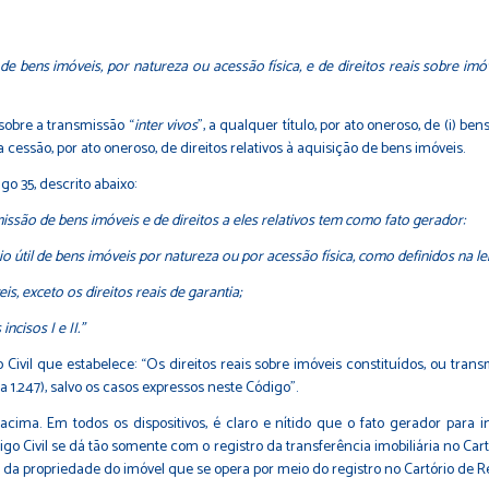
o, de bens imóveis, por natureza ou acessão física, e de direitos reais sobre i
 sobre a transmissão “
inter vivos
”, a qualquer título, por ato oneroso, de (i) ben
 a cessão, por ato oneroso, de direitos relativos à aquisição de bens imóveis.
o 35, descrito abaixo:
issão de bens imóveis e de direitos a eles relativos tem como fato gerador:
o útil de bens imóveis por natureza ou por acessão física, como definidos na lei c
eis, exceto os direitos reais de garantia;
ncisos I e II.”
Civil que estabelece: “Os direitos reais sobre imóveis constituídos, ou trans
 a 1.247), salvo os casos expressos neste Código”.
 acima. Em todos os dispositivos, é claro e nítido que o fato gerador para 
 Civil se dá tão somente com o registro da transferência imobiliária no Cartór
ia da propriedade do imóvel que se opera por meio do registro no Cartório de 