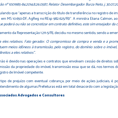
o nº 1001985-84.2014.8.26.0587, Relator Desembargador Burza Neto, j. 30.07.20
egulando que “apenas a transcrição do título de transferência no registro de i
m MS 10.650-DF, AgReg no REsp 982.625/RJ)”. A ministra Eliana Calmon, ao r
 poderá ou não se concretizar em contrato definitivo, este sim ensejador da c
amento da Representação 1.211-5/RJ, decidiu no mesmo sentido, sendo a ement
a eles relativos. Fato gerador. O compromisso de compra e venda e a promes
tituem meios idôneos à transmissão, pelo registro, do domínio sobre o imóvel,
eitos a eles relativos”.
I não é devido nas operações e contratos que envolvam cessão de direitos so
são da propriedade do imóvel, transmissão essa que se dá, nos termos dos a
gistro de Imóvel competente.
ipo de prejuízo com eventual cobrança, por meio de ações judiciais, é pos
ntendimento de algumas Prefeituras está em total desacordo com a legislação 
Associados Advogados e Consultores