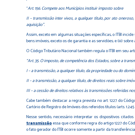
“
Art. 156. Compete aos Municípios instituir imposto sobre
II – transmissão inter vivos, a qualquer título, por ato oneros
aquisição”.
Assim, exceto em algumas situações específicas, o ITBI incide
bens imóveis, exceto os de garantia e as servidões; e (iii) sobre
O Código Tributário Nacional também regula o ITBI em seu artig
“Art. 35. O imposto, de competência dos Estados, sobre a transm
I – a transmissão, a qualquer título, da propriedade ou do domíni
II – a transmissão, a qualquer título, de direitos reais sobre imóv
III – a cessão de direitos relativos às transmissões referidas nos i
Cabe também destacar a regra prevista no art. 1227 do Código 
Cartório de Registro de Imóveis dos referidos títulos (arts. 1.245
Nesse sentido, necessário interpretar os dispositivos citados
transmissão
essa que conforme regra do artigo 1227 do Código
o fato gerador do ITBI ocorre somente a partir da transferênc