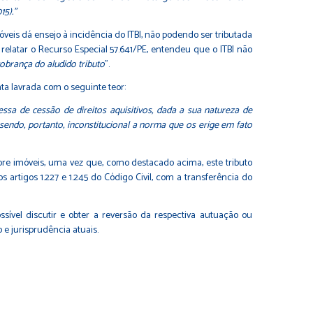
15).”
móveis dá ensejo à incidência do ITBI, não podendo ser tributada
elatar o Recurso Especial 57.641/PE, entendeu que o ITBI não
obrança do aludido tributo
”.
a lavrada com o seguinte teor:
sa de cessão de direitos aquisitivos, dada a sua natureza de
 sendo, portanto, inconstitucional a norma que os erige em fato
bre imóveis, uma vez que, como destacado acima, este tributo
rtigos 1.227 e 1.245 do Código Civil, com a transferência do
sível discutir e obter a reversão da respectiva autuação ou
e jurisprudência atuais.