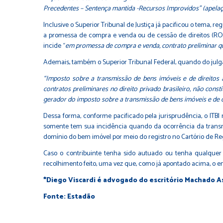
Precedentes – Sentença mantida -Recursos Improvidos” (apelaçã
Inclusive o Superior Tribunal de Justiça já pacificou o tema, r
a promessa de compra e venda ou de cessão de direitos (RO e
incide “
em promessa de compra e venda, contrato preliminar que
Ademais, também o Superior Tribunal Federal, quando do julg
“Imposto sobre a transmissão de bens imóveis e de direitos 
contratos preliminares no direito privado brasileiro, não cons
gerador do imposto sobre a transmissão de bens imóveis e de dir
Dessa forma, conforme pacificado pela jurisprudência, o ITB
somente tem sua incidência quando da ocorrência da transmis
domínio do bem imóvel por meio do registro no Cartório de Re
Caso o contribuinte tenha sido autuado ou tenha qualquer t
recolhimento feito, uma vez que, como já apontado acima, o e
*Diego Viscardi é advogado do escritório Machado 
Fonte: Estadão