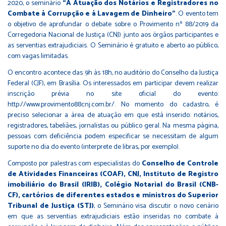
2020, o seminário
“A Atuação dos Notários e Registradores no
Combate à Corrupção e à Lavagem de Dinheiro”
. O evento tem
o objetivo de aprofundar o debate sobre o Provimento nº 88/2019 da
Corregedoria Nacional de Justiça (CNJ) junto aos órgãos participantes e
as serventias extrajudiciais. O Seminário é gratuito e aberto ao público,
com vagas limitadas.
O encontro acontece das 9h às 18h, no auditório do Conselho da Justiça
Federal (CJF), em Brasília. Os interessados em participar devem realizar
inscrição prévia no site oficial do evento:
http://www.provimento88cnj.com.br/
. No momento do cadastro, é
preciso selecionar a área de atuação em que está inserido: notários,
registradores, tabeliães, jornalistas ou público geral. Na mesma página,
pessoas com deficiência podem especificar se necessitam de algum
suporte no dia do evento (interprete de libras, por exemplo).
Composto por palestras com especialistas do
Conselho de Controle
de Atividades Financeiras (COAF), CNJ, Instituto de Registro
imobiliário do Brasil (IRIB), Colégio Notarial do Brasil (CNB-
CF), cartórios de diferentes estados e ministros do Superior
Tribunal de Justiça (STJ)
, o Seminário visa discutir o novo cenário
em que as serventias extrajudiciais estão inseridas no combate à