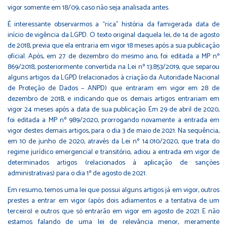
vigor somente em 18/09, caso não seja analisada antes.
É interessante observarmos a “rica” história da famigerada data de
início de vigência da LGPD. O texto original daquela lei, de 14 de agosto
de 2018, previa que ela entraria em vigor 18 meses após a sua publicação
oficial. Após, em 27 de dezembro do mesmo ano, foi editada a MP nº
869/2018, posteriormente convertida na Lei nº 13.853/2019, que separou
alguns artigos da LGPD (relacionados à criação da Autoridade Nacional
de Proteção de Dados – ANPD) que entraram em vigor em 28 de
dezembro de 2018, e indicando que os demais artigos entrariam em
vigor 24 meses após a data de sua publicação. Em 29 de abril de 2020,
foi editada a MP nº 989/2020, prorrogando novamente a entrada em
vigor destes demais artigos, para o dia 3 de maio de 2021. Na sequência,
em 10 de junho de 2020, através da Lei nº 14.010/2020, que trata do
regime jurídico emergencial e transitório, adiou a entrada em vigor de
determinados artigos (relacionados à aplicação de sanções
administrativas) para o dia 1º de agosto de 2021.
Em resumo, temos uma lei que possui alguns artigos já em vigor, outros
prestes a entrar em vigor (após dois adiamentos e a tentativa de um
terceiro) e outros que só entrarão em vigor em agosto de 2021. E não
estamos falando de uma lei de relevância menor, meramente