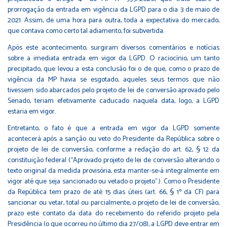
prorrogação da entrada em vigência da LGPD para o dia 3 de maio de
2021. Assim, de uma hora para outra, toda a expectativa do mercado,
que contava como certo tal adiamento, foi subvertida.
Após este acontecimento, surgiram diversos comentários e notícias
sobre a imediata entrada em vigor da LGPD. O raciocínio, um tanto
precipitado, que levou a esta conclusão foi o de que, como o prazo de
vigência da MP havia se esgotado, aqueles seus termos que não
tivessem sido abarcados pelo projeto de lei de conversão aprovado pelo
Senado, teriam efetivamente caducado naquela data, logo, a LGPD
estaria em vigor.
Entretanto, o fato é que a entrada em vigor da LGPD somente
acontecerá após a sanção ou veto do Presidente da República sobre o
projeto de lei de conversão, conforme a redação do art. 62, § 12 da
constituição federal (“Aprovado projeto de lei de conversão alterando o
texto original da medida provisória, esta manter-se-á integralmente em
vigor até que seja sancionado ou vetado o projeto”.). Como o Presidente
da República tem prazo de até 15 dias úteis (art. 66, § 1º da CF) para
sancionar ou vetar, total ou parcialmente, o projeto de lei de conversão,
prazo este contato da data do recebimento do referido projeto pela
Presidência (o que ocorreu no último dia 27/08), a LGPD deve entrar em