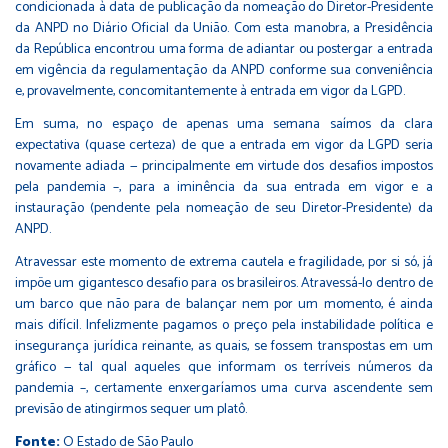
condicionada à data de publicação da nomeação do Diretor-Presidente
da ANPD no Diário Oficial da União. Com esta manobra, a Presidência
da República encontrou uma forma de adiantar ou postergar a entrada
em vigência da regulamentação da ANPD conforme sua conveniência
e, provavelmente, concomitantemente à entrada em vigor da LGPD.
Em suma, no espaço de apenas uma semana saímos da clara
expectativa (quase certeza) de que a entrada em vigor da LGPD seria
novamente adiada — principalmente em virtude dos desafios impostos
pela pandemia –, para a iminência da sua entrada em vigor e a
instauração (pendente pela nomeação de seu Diretor-Presidente) da
ANPD.
Atravessar este momento de extrema cautela e fragilidade, por si só, já
impõe um gigantesco desafio para os brasileiros. Atravessá-lo dentro de
um barco que não para de balançar nem por um momento, é ainda
mais difícil. Infelizmente pagamos o preço pela instabilidade política e
insegurança jurídica reinante, as quais, se fossem transpostas em um
gráfico — tal qual aqueles que informam os terríveis números da
pandemia –, certamente enxergaríamos uma curva ascendente sem
previsão de atingirmos sequer um platô.
Fonte:
O Estado de São Paulo