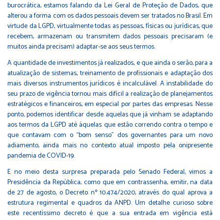
burocrática, estamos falando da Lei Geral de Proteção de Dados, que
alterou a forma com os dados pessoais devem ser tratados no Brasil. Em
virtude da LGPD, virtualmente todas as pessoas, físicas ou jurídicas, que
recebem, armazenam ou transmitem dados pessoais precisaram (e
muitos ainda precisam) adaptar-se aos seus termos.
A quantidade de investimentos já realizados, e que ainda o serão, para a
atualização de sistemas, treinamento de profissionais e adaptação dos
mais diversos instrumentos jurídicos é incalculável. A instabilidade do
seu prazo de vigência tornou mais difícil a realização de planejamentos
estratégicos e financeiros, em especial por partes das empresas. Nesse
ponto, podemos identificar desde aquelas que já vinham se adaptando
aos termos da LGPD até àquelas que estão correndo contra o tempo e
que contavam com o “bom senso” dos governantes para um novo
adiamento, ainda mais no contexto atual imposto pela onipresente
pandemia de COVID-19.
E no meio desta surpresa preparada pelo Senado Federal, vimos a
Presidência da República, como que em contrassenha, emitir, na data
de 27 de agosto, o Decreto nº 10.474/2020, através do qual aprova a
estrutura regimental e quadros da ANPD. Um detalhe curioso sobre
este recentíssimo decreto é que a sua entrada em vigência está