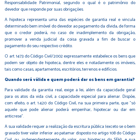
Responsabilidade Patrimonial, segundo o qual é o patrimônio do
devedor que responde por suas obrigações.
A hipoteca representa uma das espécies de garantia real e vincula
determinado bem imóvel do devedor ao pagamento da dívida, de forma
que o credor poderá, no caso de inadimplemento da obrigação,
promover a venda judicial da coisa gravada a fim de buscar o
pagamento do seu respectivo crédito.
O art. 1473 do Código Civil/2002 expressamente estabelece os bens que
podem ser objeto de hipoteca, dentre eles e notadamente os imóveis,
tais como casas, apartamentos, escritórios, terrenos e edifícios.
Quando será válida e quem poderá dar os bens em garantia?
Para validade da garantia real, exige a lei, além da capacidade geral
para os atos da vida civil, a capacidade especial para alienar. Dispõe,
com efeito, o art. 1.420 do Código Civil, na sua primeira parte, que "só
aquele que pode alienar poderá empenhar, hipotecar ou dar em
anticrese".
A sua validade requer a realização da escritura pública (exceto se o bem
gravado tiver valor inferior ao patamar disposto no artigo 108 do Código
Civil, ou, independentemente do valor, nas hipotecas do SFH), e sua