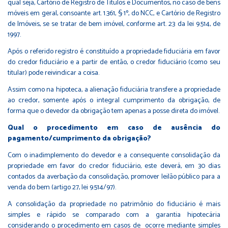
qual seja, Cartório de Registro de Títulos e Documentos, no caso de bens
móveis em geral, consoante art. 1.361, § 1º, do NCC, e Cartório de Registro
de Imóveis, se se tratar de bem imóvel, conforme art. 23 da lei 9.514, de
1997.
Após o referido registro é constituído a propriedade fiduciária em favor
do credor fiduciário e a partir de então, o credor fiduciário (como seu
titular) pode reivindicar a coisa.
Assim como na hipoteca, a alienação fiduciária transfere a propriedade
ao credor, somente após o integral cumprimento da obrigação, de
forma que o devedor da obrigação tem apenas a posse direta do imóvel.
Qual o procedimento em caso de ausência do
pagamento/cumprimento da obrigação?
Com o inadimplemento do devedor e a consequente consolidação da
propriedade em favor do credor fiduciário, este deverá, em 30 dias
contados da averbação da consolidação, promover leilão público para a
venda do bem (artigo 27, lei 9.514/97).
A consolidação da propriedade no patrimônio do fiduciário é mais
simples e rápido se comparado com a garantia hipotecária
considerando o procedimento em casos de ocorre mediante simples