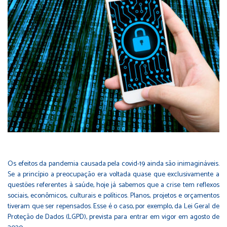
Os efeitos da pandemia causada pela covid-19 ainda são inimagináveis.
Se a princípio a preocupação era voltada quase que exclusivamente a
questões referentes à saúde, hoje já sabemos que a crise tem reflexos
sociais, econômicos, culturais e políticos. Planos, projetos e orçamentos
tiveram que ser repensados. Esse é o caso, por exemplo, da Lei Geral de
Proteção de Dados (LGPD), prevista para entrar em vigor em agosto de