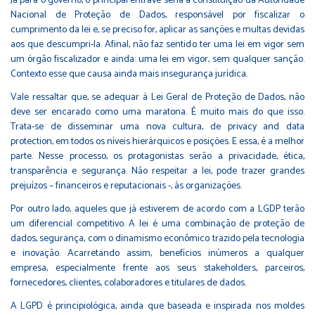
Já para o governo, o principal entrave seria a constituição da Autoridade
Nacional de Proteção de Dados, responsável por fiscalizar o
cumprimento da lei e, se preciso for, aplicar as sanções e multas devidas
aos que descumpri-la. Afinal, não faz sentido ter uma lei em vigor sem
um órgão fiscalizador e ainda: uma lei em vigor, sem qualquer sanção.
Contexto esse que causa ainda mais insegurança jurídica.
Vale ressaltar que, se adequar à Lei Geral de Proteção de Dados, não
deve ser encarado como uma maratona. É muito mais do que isso.
Trata-se de disseminar uma nova cultura, de privacy and data
protection, em todos os níveis hierárquicos e posições. E essa, é a melhor
parte. Nesse processo, os protagonistas serão a privacidade, ética,
transparência e segurança. Não respeitar a lei, pode trazer grandes
prejuízos – financeiros e reputacionais -, às organizações.
Por outro lado, aqueles que já estiverem de acordo com a LGDP terão
um diferencial competitivo. A lei é uma combinação de proteção de
dados, segurança, com o dinamismo econômico trazido pela tecnologia
e inovação. Acarretando assim, benefícios inúmeros a qualquer
empresa, especialmente frente aos seus stakeholders, parceiros,
fornecedores, clientes, colaboradores e titulares de dados.
A LGPD é principiológica, ainda que baseada e inspirada nos moldes