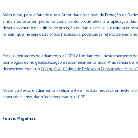
Além disso, pesa o fato de que a Autoridade Nacional de Proteção de Dados
ainda não está em pleno funcionamento, o que afetará a aplicação das
desenvolvimento na cultura de proteção de dados pessoais, e exigirá enorme 
lei, sem que lhe seja dado o foco necessário, pode causar efeito deletério n
Para os detratores do adiamento, a LGPD é fundamental neste momento de p
tecnologias como geolocalização e reconhecimento facial. A ausência de r
dispositivos legais no
Código Civil
,
Código de Defesa do Consumidor
,
Marco C
Nesse contexto, o adiamento infelizmente é medida necessária neste mom
superada a crise, dar o foco necessário à LGPD.
Fonte: Migalhas