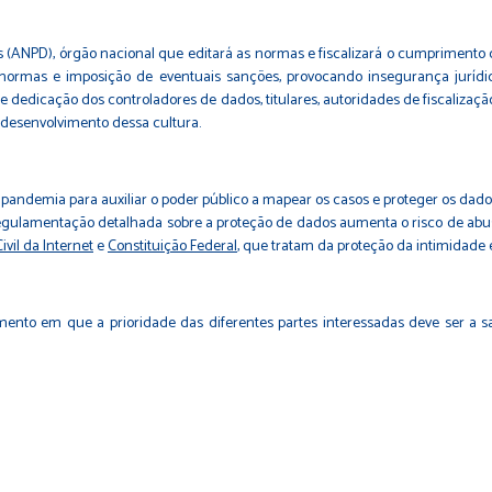
 (ANPD), órgão nacional que editará as normas e fiscalizará o cumprimento d
 normas e imposição de eventuais sanções, provocando insegurança jurí
dedicação dos controladores de dados, titulares, autoridades de fiscalização
o desenvolvimento dessa cultura.
andemia para auxiliar o poder público a mapear os casos e proteger os dados
egulamentação detalhada sobre a proteção de dados aumenta o risco de abuso
ivil da Internet
e
Constituição Federal
, que tratam da proteção da intimidade e
ento em que a prioridade das diferentes partes interessadas deve ser a s