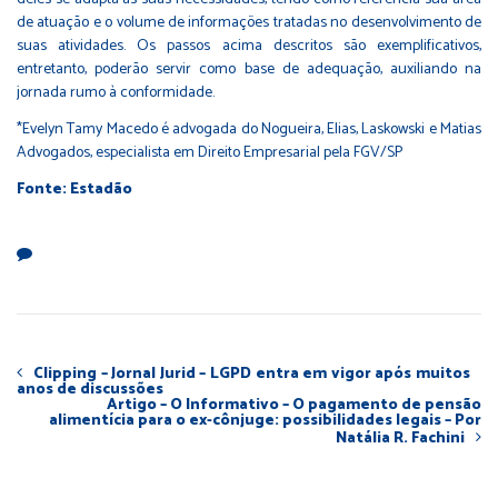
de atuação e o volume de informações tratadas no desenvolvimento de
suas atividades. Os passos acima descritos são exemplificativos,
entretanto, poderão servir como base de adequação, auxiliando na
jornada rumo à conformidade.
*Evelyn Tamy Macedo é advogada do Nogueira, Elias, Laskowski e Matias
Advogados, especialista em Direito Empresarial pela FGV/SP
Fonte: Estadão
Clipping – Jornal Jurid – LGPD entra em vigor após muitos
anos de discussões
Artigo – O Informativo – O pagamento de pensão
alimentícia para o ex-cônjuge: possibilidades legais – Por
Natália R. Fachini