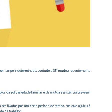
e por tempo indeterminado, contudo o STJ mudou recentemente
pios da solidariedade familiar e da mútua assistência preveem
 ser fixados por um certo período de tempo, em que o juiz irá
do de trabalho.