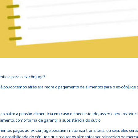
tícia para o ex-cônjuge?
até pouco tempo atrás era regra o pagamento de alimentos para o ex-cônjug
 ao outro a pensão alimentícia em caso de necessidade, assim como os princí
samento, como forma de garantir a subsistência do outro.
ntos pagos ao ex-cônjuge possuem natureza transitória, ou seja, eles serão
 e a possibilidade do cônjuge que requer os alimentos ser reinserido no merca