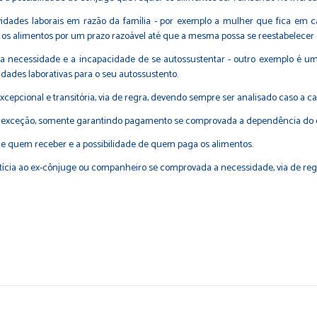
dades laborais em razão da família - por exemplo a mulher que fica em ca
s os alimentos por um prazo razoável até que a mesma possa se reestabelecer 
r a necessidade e a incapacidade de se autossustentar - outro exemplo 
idades laborativas para o seu autossustento.
cepcional e transitória, via de regra, devendo sempre ser analisado caso a ca
a exceção, somente garantindo pagamento se comprovada a dependência do ou
quem receber e a possibilidade de quem paga os alimentos.
cia ao ex-cônjuge ou companheiro se comprovada a necessidade, via de regra