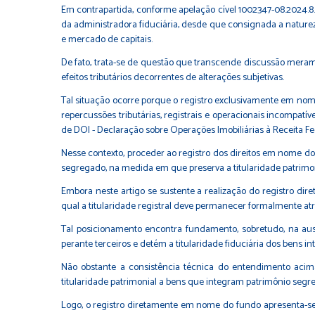
Em contrapartida, conforme apelação cível 1002347-08.2024.8
da administradora fiduciária, desde que consignada a nature
e mercado de capitais.
De fato, trata-se de questão que transcende discussão merame
efeitos tributários decorrentes de alterações subjetivas.
Tal situação ocorre porque o registro exclusivamente em nom
repercussões tributárias, registrais e operacionais incompatív
de DOI - Declaração sobre Operações Imobiliárias à Receita Fed
Nesse contexto, proceder ao registro dos direitos em nome do
segregado, na medida em que preserva a titularidade patrimonia
Embora neste artigo se sustente a realização do registro d
qual a titularidade registral deve permanecer formalmente atr
Tal posicionamento encontra fundamento, sobretudo, na aus
perante terceiros e detém a titularidade fiduciária dos bens in
Não obstante a consistência técnica do entendimento acima 
titularidade patrimonial a bens que integram patrimônio segr
Logo, o registro diretamente em nome do fundo apresenta-se