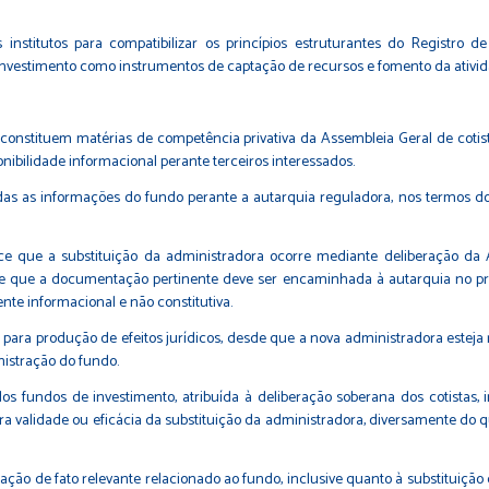
s institutos para compatibilizar os princípios estruturantes do Registro 
 investimento como instrumentos de captação de recursos e fomento da ativi
constituem matérias de competência privativa da Assembleia Geral de coti
onibilidade informacional perante terceiros interessados.
s as informações do fundo perante a autarquia reguladora, nos termos do art.
elece que a substituição da administradora ocorre mediante deliberação da
 que a documentação pertinente deve ser encaminhada à autarquia no praz
te informacional e não constitutiva.
para produção de efeitos jurídicos, desde que a nova administradora esteja
istração do fundo.
 dos fundos de investimento, atribuída à deliberação soberana dos cotistas,
validade ou eficácia da substituição da administradora, diversamente do que 
ação de fato relevante relacionado ao fundo, inclusive quanto à substituição 