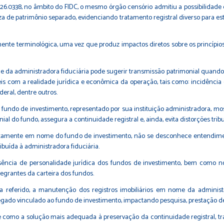
.26.0338, no âmbito do FIDC, o mesmo órgão censório admitiu a possibilida
za de patrimônio separado, evidenciando tratamento registral diverso para 
nte terminológica, uma vez que produz impactos diretos sobre os princípios 
e da administradora fiduciária pode sugerir transmissão patrimonial quando 
eis com a realidade jurídica e econômica da operação, tais como: incidência d
eral, dentre outros.
 fundo de investimento, representado por sua instituição administradora, mo
l do fundo, assegura a continuidade registral e, ainda, evita distorções tribu
iretamente em nome do fundo de investimento, não se desconhece entendime
ibuída à administradora fiduciária.
ência de personalidade jurídica dos fundos de investimento, bem como no
tegrantes da carteira dos fundos.
referido, a manutenção dos registros imobiliários em nome da administra
egado vinculado ao fundo de investimento, impactando pesquisa, prestação de
 como a solução mais adequada à preservação da continuidade registral, tra