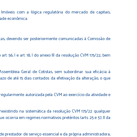
de Imóveis com a lógica regulatória do mercado de capitais,
dade econômica.
stas, devendo ser posteriormente comunicadas à Comissão de
 56, I e art. 18, I do anexo III da resolução CVM 175/22, bem
 Assembleia Geral de Cotistas, sem subordinar sua eficácia à
o de até 15 dias contados da efetivação da alteração, o que
 regularmente autorizada pela CVM ao exercício da atividade e
 inexistindo na sistemática da resolução CVM 175/22 qualquer
ocorria em regimes normativos pretéritos (arts. 25 e 57, II da
de prestador de serviço essencial e da própria administradora,