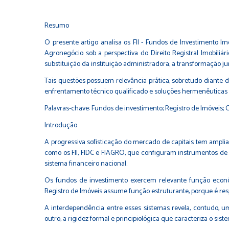
Resumo
O presente artigo analisa os FII - Fundos de Investimento Im
Agronegócio sob a perspectiva do Direito Registral Imobiliári
substituição da instituição administradora; a transformação 
Tais questões possuem relevância prática, sobretudo diante da
enfrentamento técnico qualificado e soluções hermenêuticas c
Palavras-chave: Fundos de investimento; Registro de Imóveis; C
Introdução
A progressiva sofisticação do mercado de capitais tem amplia
como os FII, FIDC e FIAGRO, que configuram instrumentos de 
sistema financeiro nacional.
Os fundos de investimento exercem relevante função econôm
Registro de Imóveis assume função estruturante, porque é resp
A interdependência entre esses sistemas revela, contudo, u
outro, a rigidez formal e principiológica que caracteriza o sistem