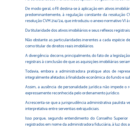
De modo geral, o FII destina-se à aplicação em ativos imobiliá
predominantemente, à regulação constante da resolução CVM
resolução CVM 214/24, que introduziu o anexo normativo VI à 
Da titularidade dos ativos imobiliários e seus reflexos registrais
Não obstante as particularidades inerentes a cada espécie de 
como titular de direitos reais imobiliários.
A divergência decorre, principalmente, do fato de a legislaç
registrais à conclusão de que as aquisições imobiliárias seria
Todavia, embora a administradora pratique atos de repre
integralmente afetados à finalidade econômica do fundo e su
Assim, a ausência de personalidade jurídica não impede o r
expressamente reconhecida pelo ordenamento jurídico.
Acrescenta-se que a jurisprudência administrativa paulista v
interpretativa entre serventias extrajudiciais.
Isso porque, segundo entendimento do Conselho Superior da 
registrados em nome da administradora fiduciária, à luz dos artigo