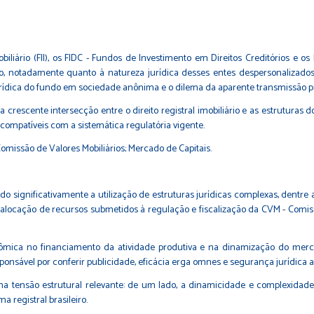
obiliário (FII), os FIDC - Fundos de Investimento em Direitos Creditórios e
o, notadamente quanto à natureza jurídica desses entes despersonalizados; a 
jurídica do fundo em sociedade anônima e o dilema da aparente transmissão p
 crescente intersecção entre o direito registral imobiliário e as estruturas 
ompatíveis com a sistemática regulatória vigente.
omissão de Valores Mobiliários; Mercado de Capitais.
do significativamente a utilização de estruturas jurídicas complexas, dentre
alocação de recursos submetidos à regulação e fiscalização da CVM - Comis
ica no financiamento da atividade produtiva e na dinamização do mercad
onsável por conferir publicidade, eficácia erga omnes e segurança jurídica ao
ma tensão estrutural relevante: de um lado, a dinamicidade e complexidad
a registral brasileiro.