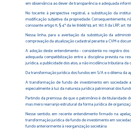
em observância ao dever de transparência e adequada informaç
No tocante à perspectiva registral, a substituição da insti
modificação subjetiva da propriedade. Consequentemente, não 
consoante artigo 11, § 4º da lei 8.668/93, art. 167, II da LRP, art. 15
Nessa linha, para a averbação da substituição da administ
comprovação da atualização cadastral perante a CVM e docum
A adoção deste entendimento - consistente no registro dos
adequada compatibilização entre a disciplina prevista na res
jurídica, a publicidade dos atos, a não incidência tributári
Da transformação jurídica dos fundos em S/A e o dilema da a
A transformação de fundo de investimento em sociedade anô
especialmente à luz da natureza jurídica patrimonial dos fund
Partindo da premissa de que o patrimônio é de titularidade d
mas mero rearranjo estrutural da forma jurídica de organizaç
Nesse sentido, em recente entendimento firmado na apelação
transformação jurídica de fundo de investimento em sociedade
fundo anteriormente à reorganização societária.