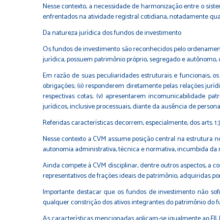
Nesse contexto, a necessidade de harmonização entre o sistem
enfrentados na atividade registral cotidiana, notadamente quan
Da natureza jurídica dos fundos de investimento
Os fundos de investimento são reconhecidos pelo ordenament
jurídica, possuem patrimônio próprio, segregado e autônomo,
Em razão de suas peculiaridades estruturais e funcionais, os 
obrigações; (ii) responderem diretamente pelas relações jurídi
respectivas cotas; (v) apresentarem incomunicabilidade pat
jurídicos, inclusive processuais, diante da ausência de persona
Referidas características decorrem, especialmente, dos arts. 1.36
Nesse contexto a CVM assume posição central na estrutura norm
autonomia administrativa, técnica e normativa, incumbida da 
Ainda compete à CVM disciplinar, dentre outros aspectos, a co
representativos de frações ideais de patrimônio, adquiridas po
Importante destacar que os fundos de investimento não sofr
qualquer constrição dos ativos integrantes do patrimônio do 
As características mencionadas aplicam-se igualmente ao FII, 