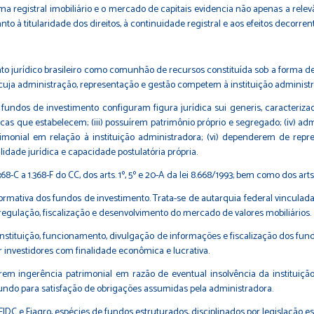
a registral imobiliário e o mercado de capitais evidencia não apenas a relev
to à titularidade dos direitos, à continuidade registral e aos efeitos decorr
o jurídico brasileiro como comunhão de recursos constituída sob a forma d
 cuja administração, representação e gestão competem à instituição adminis
fundos de investimento configuram figura jurídica sui generis, caracterizada,
cas que estabelecem; (iii) possuírem patrimônio próprio e segregado; (iv) ad
rimonial em relação à instituição administradora; (vi) dependerem de repr
lidade jurídica e capacidade postulatória própria.
8-C a 1.368-F do CC, dos arts. 1º, 5º e 20-A da lei 8.668/1993; bem como dos arts.
ativa dos fundos de investimento. Trata-se de autarquia federal vinculada a
regulação, fiscalização e desenvolvimento do mercado de valores mobiliários.
nstituição, funcionamento, divulgação de informações e fiscalização dos fund
r investidores com finalidade econômica e lucrativa.
em ingerência patrimonial em razão de eventual insolvência da instituição 
fundo para satisfação de obrigações assumidas pela administradora.
FIDC e Fiagro, espécies de fundos estruturados, disciplinados por legislação 