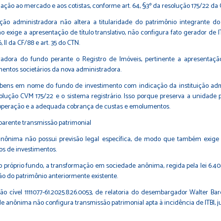
ão ao mercado e aos cotistas, conforme art. 64, §3º da resolução 175/22 da
tuição administradora não altera a titularidade do patrimônio integrante d
exige a apresentação de título translativo, não configura fato gerador de IT
6, II da CF/88 e art. 35 do CTN.
radora do fundo perante o Registro de Imóveis, pertinente a apresentação
entos societários da nova administradora.
 bens em nome do fundo de investimento com indicação da instituição admi
olução CVM 175/22 e o sistema registrário. Isso porque preserva a unidade 
a da operação e a adequada cobrança de custas e emolumentos.
parente transmissão patrimonial
nima não possui previsão legal específica, de modo que também exige anál
os de investimentos.
o próprio fundo, a transformação em sociedade anônima, regida pela lei 6.404
ão do patrimônio anteriormente existente.
 cível 1111077-61.2025.8.26.0053, de relatoria do desembargador Walter Bar
 anônima não configura transmissão patrimonial apta à incidência de ITBI, 