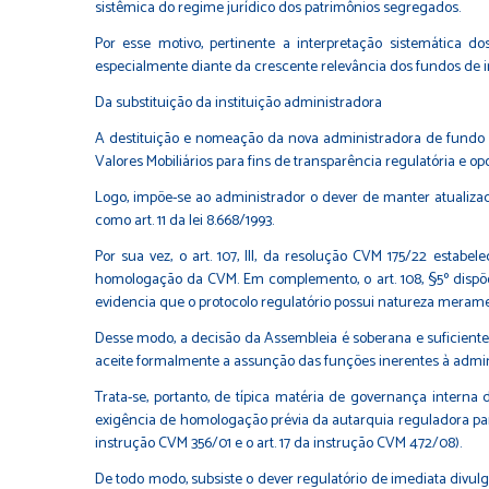
sistêmica do regime jurídico dos patrimônios segregados.
Por esse motivo, pertinente a interpretação sistemática do
especialmente diante da crescente relevância dos fundos de
Da substituição da instituição administradora
A destituição e nomeação da nova administradora de fundo 
Valores Mobiliários para fins de transparência regulatória e op
Logo, impõe-se ao administrador o dever de manter atualizada
como art. 11 da lei 8.668/1993.
Por sua vez, o art. 107, III, da resolução CVM 175/22 estab
homologação da CVM. Em complemento, o art. 108, §5º dispõe
evidencia que o protocolo regulatório possui natureza meramen
Desse modo, a decisão da Assembleia é soberana e suficiente 
aceite formalmente a assunção das funções inerentes à admin
Trata-se, portanto, de típica matéria de governança interna
exigência de homologação prévia da autarquia reguladora para 
instrução CVM 356/01 e o art. 17 da instrução CVM 472/08).
De todo modo, subsiste o dever regulatório de imediata divulg