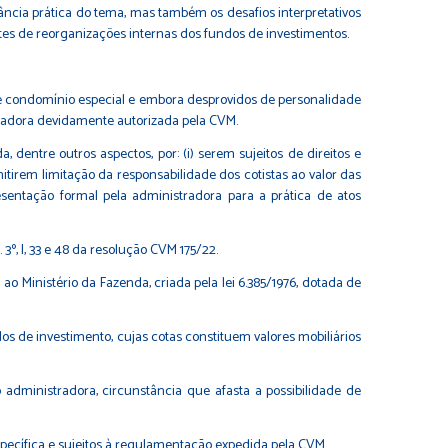
ância prática do tema, mas também os desafios interpretativos
entes de reorganizações internas dos fundos de investimentos.
e condomínio especial e embora desprovidos de personalidade
tradora devidamente autorizada pela CVM.
 dentre outros aspectos, por: (i) serem sujeitos de direitos e
mitirem limitação da responsabilidade dos cotistas ao valor das
esentação formal pela administradora para a prática de atos
 3º, I, 33 e 48 da resolução CVM 175/22.
o Ministério da Fazenda, criada pela lei 6.385/1976, dotada de
os de investimento, cujas cotas constituem valores mobiliários
administradora, circunstância que afasta a possibilidade de
específica e sujeitos à regulamentação expedida pela CVM.