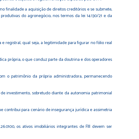
mo finalidade a aquisição de direitos creditórios e se submete,
rodutivas do agronegócio, nos termos da lei 14.130/21 e da
egistral, qual seja, a legitimidade para figurar no fólio real
dica própria, o que conduz parte da doutrina e dos operadores
com o patrimônio da própria administradora, permanecendo
 de investimento, sobretudo diante da autonomia patrimonial
e contribui para cenário de insegurança jurídica e assimetria
.0100, os ativos imobiliários integrantes de FIII devem ser