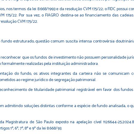
rios, nos termos da lei 8.668/1993 e da resolução CVM 175/22; o FIDC possui co
 175/22. Por sua vez, o FIAGRO destina-se ao financiamento das cadeias p
resolução CVM 175/22.
fundo estruturado, questão comum suscita intensa controvérsia doutrinária e r
ão reconhecer que os fundos de investimento não possuem personalidade jurí
m formalmente realizadas pela instituição administradora.
sentação do fundo, os ativos integrantes da carteira não se comunicam 
bmetidos ao regime jurídico de segregação patrimonial.
econhecimento de titularidade patrimonial registrável em favor dos fundos
em admitindo soluções distintas conforme a espécie de fundo analisada, o qu
Magistratura de São Paulo exposto na apelação cível 1126644-25.2024.8.26
s 1º, 6º, 7º, 8º e 9º da lei 8.668/93.