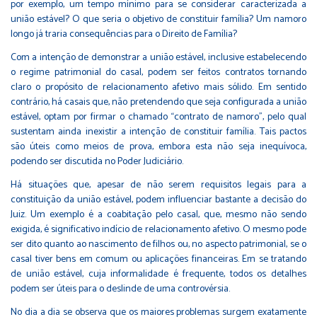
por exemplo, um tempo mínimo para se considerar caracterizada a
união estável? O que seria o objetivo de constituir família? Um namoro
longo já traria consequências para o Direito de Família?
Com a intenção de demonstrar a união estável, inclusive estabelecendo
o regime patrimonial do casal, podem ser feitos contratos tornando
claro o propósito de relacionamento afetivo mais sólido. Em sentido
contrário, há casais que, não pretendendo que seja configurada a união
estável, optam por firmar o chamado “contrato de namoro”, pelo qual
sustentam ainda inexistir a intenção de constituir família. Tais pactos
são úteis como meios de prova, embora esta não seja inequívoca,
podendo ser discutida no Poder Judiciário.
Há situações que, apesar de não serem requisitos legais para a
constituição da união estável, podem influenciar bastante a decisão do
Juiz. Um exemplo é a coabitação pelo casal, que, mesmo não sendo
exigida, é significativo indício de relacionamento afetivo. O mesmo pode
ser dito quanto ao nascimento de filhos ou, no aspecto patrimonial, se o
casal tiver bens em comum ou aplicações financeiras. Em se tratando
de união estável, cuja informalidade é frequente, todos os detalhes
podem ser úteis para o deslinde de uma controvérsia.
No dia a dia se observa que os maiores problemas surgem exatamente