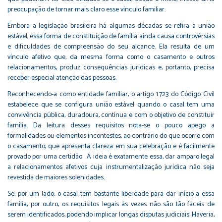
preocupação de tornar mais claro esse vínculo familiar.
Embora a legislação brasileira há algumas décadas se refira à união
estável, essa forma de constituição de família ainda causa controvérsias
e dificuldades de compreensão do seu alcance. Ela resulta de um
vínculo afetivo que, da mesma forma como o casamento e outros
relacionamentos, produz consequências jurídicas e, portanto, precisa
receber especial atenção das pessoas.
Reconhecendo-a como entidade familiar, o artigo 1.723 do Código Civil
estabelece que se configura união estável quando o casal tem uma
convivência pública, duradoura, contínua e com o objetivo de constituir
família. Da leitura desses requisitos nota-se o pouco apego a
formalidades ou elementos incontestes, ao contrário do que ocorre com
o casamento, que apresenta clareza em sua celebração e é facilmente
provado por uma certidão. A ideia é exatamente essa, dar amparo legal
a relacionamentos afetivos cuja instrumentalização jurídica não seja
revestida de maiores solenidades.
Se, por um lado, o casal tem bastante liberdade para dar início a essa
família, por outro, os requisitos legais às vezes não são tão fáceis de
serem identificados, podendo implicar longas disputas judiciais. Haveria,