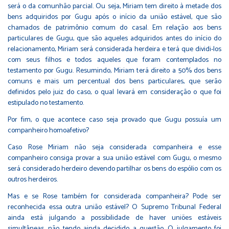
será o da comunhão parcial. Ou seja, Miriam tem direito à metade dos
bens adquiridos por Gugu após o início da união estável, que são
chamados de patrimônio comum do casal. Em relação aos bens
particulares de Gugu, que são aqueles adquiridos antes do início do
relacionamento, Miriam será considerada herdeira e terá que dividi-los
com seus filhos e todos aqueles que foram contemplados no
testamento por Gugu. Resumindo, Miriam terá direito a 50% dos bens
comuns e mais um percentual dos bens particulares, que serão
definidos pelo juiz do caso, o qual levará em consideração o que foi
estipulado no testamento.
Por fim, o que acontece caso seja provado que Gugu possuía um
companheiro homoafetivo?
Caso Rose Miriam não seja considerada companheira e esse
companheiro consiga provar a sua união estável com Gugu, o mesmo
será considerado herdeiro devendo partilhar os bens do espólio com os
outros herdeiros.
Mas e se Rose também for considerada companheira? Pode ser
reconhecida essa outra união estável? O Supremo Tribunal Federal
ainda está julgando a possibilidade de haver uniões estáveis
simultâneas, não tendo ainda decidido a questão. O julgamento foi