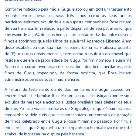
Conforme noticiado pela mídia, Gugu elaborou em 2011 um testamento
reconhecendo apenas os seus três filhos como os seus únicos
herdeiros legítimos, excluindo a sua suposta companheira Rose Miriam
de sua herança. Em relação à parte disponível de seu patrimônio, que
corresponde a 50% de seus bens, o apresentador dividiu entre os seus
filhos e sobrinhos, que são filhos de sua irmã Aparecida Liberato. Além
disso, estabeleceu que sua mãe receberia de forma vitalícia a quantia
de R$100.000,00 reais mensais, bem como o usufruto do imóvel que
reside e que era de propriedade de Gugu. Por fim, nomeou a sua irmã
Aparecida como inventariante e curadora dos bens herdados pelos
filhos de Gugu, impedindo, de forma explícita, que Rose Miriam
administre os bens de suas filhas menores.
A leitura do testamento diante dos familiares de Gugu causou um
enorme mal-estar familiar. Rose Miriam sentiu-se injustiçada por ter sido
excluída da herança e acionou a justiça brasileira para pleitear os seus
direitos. Por sua vez, os familiares de Gugu alegam que Miriam não era
companheira dele e eis que eles apresentam um contrato de geração
de filhos celebrado entre Gugu e Rose Miriam no passado. Por fim, a
mídia noticia que Gugu tinha um companheiro homoafetivo e que este
acabou de ingressar na disputa pela herança.