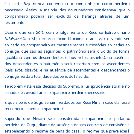
E o art. 1829 nunca contemplou o companheiro como herdeiro
necessário. Assim, a maioria dos doutrinadores considerava que o
companheiro poderia ser excluído da herança através de um
testamento.
Ocorre que em 2017, com o julgamento do Recurso Extraordinário
878.694/MG, o STF declarou inconstitucional o art. 1790, devendo ser
aplicado ao companheiro as mesmas regras sucessórias aplicadas ao
cônjuge, que são as seguintes: o patrimônio será dividido de forma
igualitária com os descendentes (filhos, netos, bisnetos), na ausência
dos descendentes o patrimônio será repartido com os ascendentes
(pais, avós, bisavós) e na ausência de ascendentes e descendentes o
cônjuge herda a totalidade dos bens do falecido.
Tendo em vista essa decisão do Supremo, a jurisprudência atual é no
sentido de considerar o companheiro herdeiro necessário.
E quais bens de Gugu seriam herdados por Rose Miriam caso ela fosse
reconhecida como companheira?
Supondo que Miriam seja considerada companheira e, portanto,
herdeira de Gugu, diante da ausência de um contrato de convivência
estabelecendo o regime de bens do casal, o regime que prevalecerá