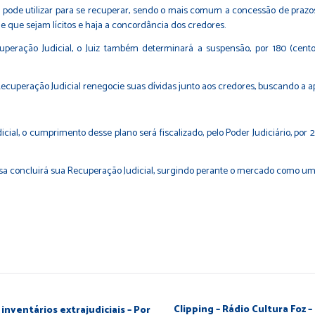
a pode utilizar para se recuperar, sendo o mais comum a concessão de prazo
e que sejam lícitos e haja a concordância dos credores.
eração Judicial, o Juiz também determinará a suspensão, por 180 (cento 
ecuperação Judicial renegocie suas dívidas junto aos credores, buscando a a
l, o cumprimento desse plano será fiscalizado, pelo Poder Judiciário, por 
resa concluirá sua Recuperação Judicial, surgindo perante o mercado como 
Clipping – Rádio Cultura Foz –
inventários extrajudiciais – Por