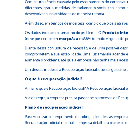
Com a turbulência causada pelo espalhamento do coronavírus pe
diferentes graus, medidas de isolamento social tais como
desenvolver suas atividades de maneira remota.
Além disso, em tempos de incerteza, como o que o país atra
Os dados indicam o tamanho do problema. O
Produto Inte
(nove por cento) em
março/20
e 18,8% (dezoito vírgula oito 
Diante dessa conjuntura de recessão, e de uma possível dep
comprometem a sua estabilidade. Uma luz amarela acende e n
aumenta o problema, até que a empresa não tenha mais acesso a
Um desses modos é a Recuperação Judicial, que surge como um
O que é recuperação judicial?
Afinal, o que é Recuperação Judicial? A Recuperação Judicial
Via de regra, a empresa precisa passar pelo processo de Recu
Plano de recuperação judicial
Para viabilizar o cumprimento das obrigações dessas empresa
Recuperação Judicial, no qual a empresa detalhará os meios que