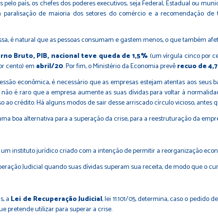
lo país, os chefes dos poderes executivos, seja Federal, Estadual ou municip
 a paralisação de maioria dos setores do comércio e a recomendação de 
vessa, é natural que as pessoas consumam e gastem menos, o que também afe
rno Bruto, PIB, nacional teve queda de 1,5%
(um vírgula cinco por ce
por cento) em
abril/20
. Por fim, o Ministério da Economia prevê
recuo de 4,
ressão econômica, é necessário que as empresas estejam atentas aos seus
ão é raro que a empresa aumente as suas dívidas para voltar à normalida
o crédito. Há alguns modos de sair desse arriscado círculo vicioso, antes qu
a boa alternativa para a superação da crise, para a reestruturação da empr
 é um instituto jurídico criado com a intenção de permitir a reorganização e
peração Judicial quando suas dívidas superam sua receita, de modo que o cum
s, a
Lei de Recuperação Judicial
, lei 11.101/05, determina, caso o pedid
 pretende utilizar para superar a crise.