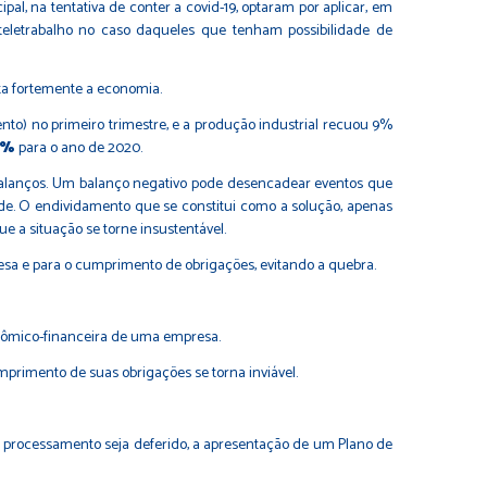
al, na tentativa de conter a covid-19, optaram por aplicar, em
teletrabalho no caso daqueles que tenham possibilidade de
ta fortemente a economia.
nto) no primeiro trimestre, e a produção industrial recuou 9%
7%
para o ano de 2020.
 balanços. Um balanço negativo pode desencadear eventos que
de. O endividamento que se constitui como a solução, apenas
e a situação se torne insustentável.
esa e para o cumprimento de obrigações, evitando a quebra.
conômico-financeira de uma empresa.
primento de suas obrigações se torna inviável.
o de processamento seja deferido, a apresentação de um Plano de