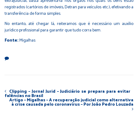
extrajudicial, basta apresentá-la nos órgãos nos quais os bens estão
registrados (cartórios de imóveis, Detran para veículos etc.), efetivando a
transferência de forma simples.
No entanto, até chegar lá, reiteramos que é necessário um auxílio
jurídico profissional para garantir que tudo corra bem.
Fonte:
Migalhas
Clipping – Jornal Jurid – Judiciário se prepara para evitar
falências no Brasil
Artigo – Migalhas – A recuperação judicial como alternativa
à crise causada pelo coronavírus – Por João Pedro Louzada