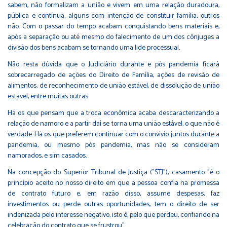
sabem, não formalizam a união e vivem em uma relação duradoura,
pública e contínua, alguns com intenção de constituir família, outros
não. Com o passar do tempo acabam conquistando bens materiais e,
após a separação ou até mesmo do falecimento de um dos cônjuges a
divisão dos bens acabam se tornando uma lide processual.
Não resta dúvida que o Judiciário durante e pós pandemia ficará
sobrecarregado de ações do Direito de Família, ações de revisão de
alimentos, de reconhecimento de união estável, de dissolução de união
estável, entre muitas outras.
Há os que pensam que a troca econômica acaba descaracterizando a
relação de namoro e a partir daí se torna uma união estável, o que não é
verdade. Há os que preferem continuar com o convívio juntos durante a
pandemia, ou mesmo pós pandemia, mas não se consideram
namorados, e sim casados.
Na concepção do Superior Tribunal de Justiça ("STJ"), casamento "é o
princípio aceito no nosso direito em que a pessoa confia na promessa
de contrato futuro e, em razão disso, assume despesas, faz
investimentos ou perde outras oportunidades, tem o direito de ser
indenizada pelo interesse negativo, isto é, pelo que perdeu, confiando na
celebração do contrato que se frustrou".