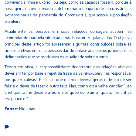
convivência "more uxório", ou seja, como se casados fossem, porque é
passageira e condicionada a determinado conjunto de circunstâncias
extraordinárias da pandemia do Coronavírus, que assola a população
brasileira.
Atualmente as pessoas em suas relações conjugais acabam se
acomodando naquela situação e não buscam regulariza-las. O objetivo
principal deste artigo foi apresentar algumas contribuições sobre as
uniões afetivas entre as pessoas dando ênfase aos efeitos jurídicos e as
delimitações que se produzem na atualidade sobre o tema.
Tendo em vista, a responsabilidade decorrente das relações afetivas
deveriam ter por base a repetida frase de Saint-Exupéry: "és responsável
por quem cativas". É só isso que o amor deveria gerar: o direito de ser
feliz e o dever de fazer o outro feliz. Mas, como diz a velha canção: "...ao
anel que tu me deste era vidro e se quebrou, o amor que tu me tinhas
era pouco e..."
Fonte:
Migalhas