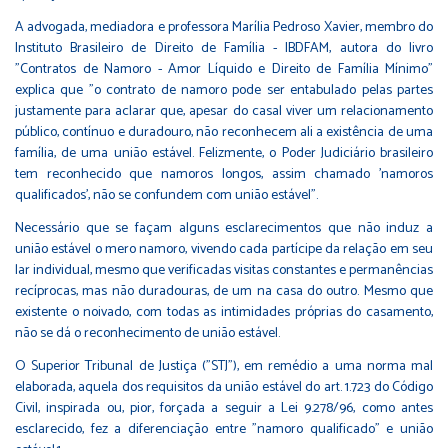
A advogada, mediadora e professora Marília Pedroso Xavier, membro do
Instituto Brasileiro de Direito de Família - IBDFAM, autora do livro
"Contratos de Namoro - Amor Líquido e Direito de Família Mínimo"
explica que "o contrato de namoro pode ser entabulado pelas partes
justamente para aclarar que, apesar do casal viver um relacionamento
público, contínuo e duradouro, não reconhecem ali a existência de uma
família, de uma união estável. Felizmente, o Poder Judiciário brasileiro
tem reconhecido que namoros longos, assim chamado 'namoros
qualificados', não se confundem com união estável".
Necessário que se façam alguns esclarecimentos que não induz a
união estável o mero namoro, vivendo cada partícipe da relação em seu
lar individual, mesmo que verificadas visitas constantes e permanências
recíprocas, mas não duradouras, de um na casa do outro. Mesmo que
existente o noivado, com todas as intimidades próprias do casamento,
não se dá o reconhecimento de união estável.
O Superior Tribunal de Justiça ("STJ"), em remédio a uma norma mal
elaborada, aquela dos requisitos da união estável do art. 1.723 do Código
Civil, inspirada ou, pior, forçada a seguir a Lei 9.278/96, como antes
esclarecido, fez a diferenciação entre "namoro qualificado" e união