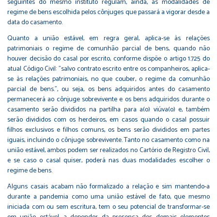
seguintes do mesmo instituto regulam, ainda, as modalidades de
regime de bens escolhida pelos cônjuges que passará a vigorar desde a
data do casamento.
Quanto a união estável, em regra geral, aplica-se às relações
patrimoniais o regime de comunhão parcial de bens, quando não
houver decisão do casal por escrito, conforme dispõe o artigo 1.725 do
atual Código Civil: "salvo contrato escrito entre os companheiros, aplica-
se às relações patrimoniais, no que couber, o regime da comunhão
parcial de bens.", ou seja, os bens adquiridos antes do casamento
permanecerá ao cônjuge sobrevivente e os bens adquiridos durante o
casamento serão divididos na partilha para a(o) viúva(o) e, também
serão divididos com os herdeiros, em casos quando o casal possuir
filhos exclusivos e filhos comuns, os bens serão divididos em partes
iguais, incluindo o cônjuge sobrevivente. Tanto no casamento como na
união estável, ambos podem ser realizados no Cartório de Registro Civil,
e se caso o casal quiser, poderá nas duas modalidades escolher o
regime de bens.
Alguns casais acabam não formalizado a relação e sim mantendo-a
durante a pandemia como uma união estável de fato, que mesmo
iniciada com ou sem escritura, tem o seu potencial de transformar-se