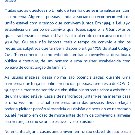
estável.1
Muitas são as questões no Direito de Família que se intensificaram com
a pandemia. Algumas pessoas ainda associam o reconhecimento da
união estável com o tempo que convivem juntos. Em 1994, a Lei 8.971
estabelecia um tempo de convívio, qual fosse, superior a 5 (cinco) anos
que caracterizaria a união estável. Isso foi alterado com o advento da Lei
9.278/96. Ou seja, não importa mais o tempo de convívio e sim os
requisitos subjetivos que também dispõe o artigo 1.723, do atual Código
Civil, "É reconhecida como entidade familiar a convivência duradoura,
pública e contínua, de um homem e uma mulher, estabelecida com
objetivo de constituição de família".
As usuais mazelas dessa norma são potencializadas durante uma
pandemia que força o confinamento das pessoas, como esta do COVID-
19, especialmente no sentido de obnubilar o intérprete sobre a existência
de uma união estável. Casais de namorados juntam-se na mesma casa
e, uma vez finda a atual pandemia, uma das pessoas dessa relação
poderia pleitear pensão alimentícia ou divisão de bens do ex-namorado
ou, até mesmo, em caso de morte antes do fim da convivência, almejar
sua herança, como se união estável tivesse existido.
No entanto, alguns casais ainda vivem em união estável de fato e não