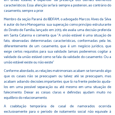
em união estável, a depender da presença dos demais elementos
característicos. Essa aferição se fará sempre a posteriori, ao contrário do
casamento, sempre a prior.
Membro da seção Paraná do IBDFAM, o advogado Marcos Alves da Silva
é autor do livro Monogamia: sua superação como princípio estruturante
do Direito de Família, lançado em 2013, ele avalia uma decisão proferida
em Santa Catarina e comenta que "A união estável é uma situação de
fato, observadas determinadas características, conformadas pela lei,
diferentemente de um casamento, que é um negócio jurídico, que
exige certos requisitos para sua validade. Jamais poderemos cogitar a
validade da união estável como se fala da validade do casamento. Ou a
união estável existe ou não existe"
Conforme abordado, as relações matrimoniais acabam se tornando algo
que os casais não se preocupam ou talvez até se preocupam, mas
acabam adiando decisões importantes que lá na frente poderão ajuda-
los em uma possível separação ou até mesmo em uma situação de
falecimento. Deixar as coisas claras e definidas ajudam muito no
equilíbrio do relacionamento.
A coabitação temporária de casal de namorados ocorrida
exclusivamente para o período de isolamento social não equivale à