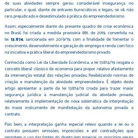
de suas atividades sempre gerou considerável insegurança no
particular, o qual, diante de entraves burocráticos e legais, se vê, não
raro, prejudicado e desestimulado à prática do empreendedorismo.
Assim, especialmente diante do presente quadro de crise econômica
no Brasil, foi criada a medida provisória 881, de 2019, convertida na
lei
13.874
, sancionada em 20/9/19, com a finalidade de fomentar o
crescimento, desenvolvimento e geração de emprego e renda com foco
na iniciativa e prática liberal do empreendedorismo privado.
Conhecida como Lei da Liberdade Econômica, a lei 13.874/19 resgata o
conceito liberal clássico de economia para propor relativo afastamento
da intervenção estatal das relações privadas, flexibilizando normas de
criação e manutenção da atividade empreendedora. É objeto deste
artigo apresentar a parte da lei 13.874/19 criada para trazer maior
segurança jurídica à manutenção judicial da atividade privada,
relativamente à implementação de nova sistemática de interpretação
do maior instrumento de manifestação da autonomia privada: o
contrato.
Pois bem, a interpretação ganha especial relevo quando a lei ou o
contrato possuem omissões, imprecisões e até contradições que
permitem o uso das fontes do direito (em especial, os princípios gerais