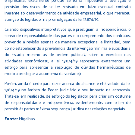
empresarial, exatamente porque se torna impossível a avaliação e
previsão dos riscos de se ter revisado em Juízo eventual contrato
inerente ao desenvolvimento da atividade empresarial, o que mereceu
atenção do legislador na promulgação da lei 13.874/19.
Criando dispositivos interpretativos que prestigiam a independência, o
senso de responsabilidade das partes e o cumprimento dos contratos,
prevendo a revisão apenas de maneira excepcional e limitada6, bem
como estabelecendo a prevalência da intervenção mínima e subsidiária
do Estado, mesmo as de ordem pública7, sobre o exercício das
atividades econômicas8, a lei 13.874/19 representa exatamente um
esforço para apresentar a resolução de dúvidas hermenêuticas de
modo a prestigiar a autonomia da vontade9.
Porém, ainda é cedo para dizer acerca do alcance e efetividade da lei
13.874/19 no âmbito do Poder Judiciário e seu impacto na economia.
Trata-se, em realidade, de esforço do legislador para criar um costume
de responsabilidade e independência, evidentemente, com o fim de
permitir às partes máxima segurança jurídica nas relações negociais.
Fonte:
Migalhas