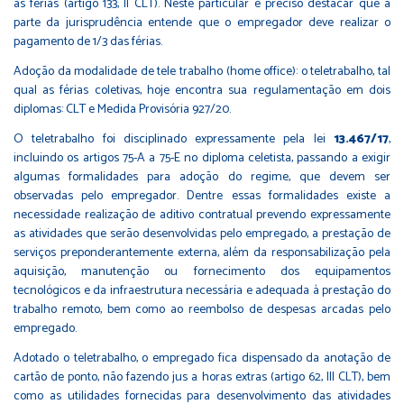
às férias (artigo 133, II CLT). Neste particular é preciso destacar que a
parte da jurisprudência entende que o empregador deve realizar o
pagamento de 1/3 das férias.
Adoção da modalidade de tele trabalho (home office): o teletrabalho, tal
qual as férias coletivas, hoje encontra sua regulamentação em dois
diplomas: CLT e Medida Provisória 927/20.
O teletrabalho foi disciplinado expressamente pela lei
13.467/17
,
incluindo os artigos 75-A a 75-E no diploma celetista, passando a exigir
algumas formalidades para adoção do regime, que devem ser
observadas pelo empregador. Dentre essas formalidades existe a
necessidade realização de aditivo contratual prevendo expressamente
as atividades que serão desenvolvidas pelo empregado, a prestação de
serviços preponderantemente externa, além da responsabilização pela
aquisição, manutenção ou fornecimento dos equipamentos
tecnológicos e da infraestrutura necessária e adequada à prestação do
trabalho remoto, bem como ao reembolso de despesas arcadas pelo
empregado.
Adotado o teletrabalho, o empregado fica dispensado da anotação de
cartão de ponto, não fazendo jus a horas extras (artigo 62, III CLT), bem
como as utilidades fornecidas para desenvolvimento das atividades