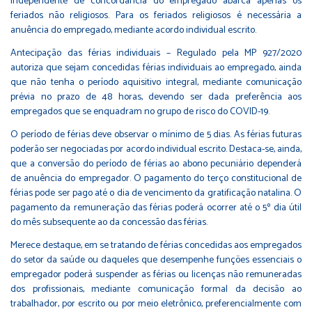
independente de concordância do empregado abarca apenas os
feriados não religiosos. Para os feriados religiosos é necessária a
anuência do empregado, mediante acordo individual escrito.
Antecipação das férias individuais – Regulado pela MP 927/2020
autoriza que sejam concedidas férias individuais ao empregado, ainda
que não tenha o período aquisitivo integral, mediante comunicação
prévia no prazo de 48 horas, devendo ser dada preferência aos
empregados que se enquadram no grupo de risco do COVID-19.
O período de férias deve observar o mínimo de 5 dias. As férias futuras
poderão ser negociadas por acordo individual escrito. Destaca-se, ainda,
que a conversão do período de férias ao abono pecuniário dependerá
de anuência do empregador. O pagamento do terço constitucional de
férias pode ser pago até o dia de vencimento da gratificação natalina. O
pagamento da remuneração das férias poderá ocorrer até o 5º dia útil
do mês subsequente ao da concessão das férias.
Merece destaque, em se tratando de férias concedidas aos empregados
do setor da saúde ou daqueles que desempenhe funções essenciais o
empregador poderá suspender as férias ou licenças não remuneradas
dos profissionais, mediante comunicação formal da decisão ao
trabalhador, por escrito ou por meio eletrônico, preferencialmente com