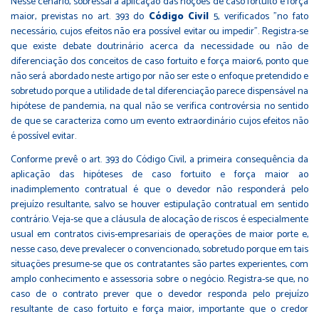
Nesse cenário, sobressai a aplicação das noções de caso fortuito e força
maior, previstas no art. 393 do
Código Civil
5, verificados "no fato
necessário, cujos efeitos não era possível evitar ou impedir". Registra-se
que existe debate doutrinário acerca da necessidade ou não de
diferenciação dos conceitos de caso fortuito e força maior6, ponto que
não será abordado neste artigo por não ser este o enfoque pretendido e
sobretudo porque a utilidade de tal diferenciação parece dispensável na
hipótese de pandemia, na qual não se verifica controvérsia no sentido
de que se caracteriza como um evento extraordinário cujos efeitos não
é possível evitar.
Conforme prevê o art. 393 do Código Civil, a primeira consequência da
aplicação das hipóteses de caso fortuito e força maior ao
inadimplemento contratual é que o devedor não responderá pelo
prejuízo resultante, salvo se houver estipulação contratual em sentido
contrário. Veja-se que a cláusula de alocação de riscos é especialmente
usual em contratos civis-empresariais de operações de maior porte e,
nesse caso, deve prevalecer o convencionado, sobretudo porque em tais
situações presume-se que os contratantes são partes experientes, com
amplo conhecimento e assessoria sobre o negócio. Registra-se que, no
caso de o contrato prever que o devedor responda pelo prejuízo
resultante de caso fortuito e força maior, importante que o credor