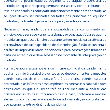
acordaram a possibilidade de pagamento de aluguel proporcional ao
período em que o shopping permaneceu aberto, com a cobrança de
taxa de condomínio reduzida10. Independentemente da via adotada, as
soluções devem ser buscadas pautadas nos princípios do equilíbrio
contratual, da boa-fé objetiva e da cooperação entre as partes.
Necessário frisar, ainda, que a impossibilidade de cumprimento, em
princípio, deve ser superveniente à obrigação contratual. Veja-se que, na
medida em que desde janeiro deste ano se tem notícia da existência do
coronavírus e de sua capacidade de disseminação, já não se sustenta o
caráter de imprevisibilidade da pandemia para contratações firmadas a
partir de então, o que deve sopesado no momento da interpretação do
contrato.
Por fim, embora estejamos em um momento inicial da pandemia, no
qual ainda não é possível prever todos os desdobramentos e impactos
econômicos, sociais e jurídicos, o fato é que a crise econômica a ser
enfrentada e os inúmeros descumprimentos contratuais são realidades
postas com as quais o Direito terá de lidar mediante a análise das
consequências do descumprimento caso a caso, conforme o modelo,
elementos contratuais e o impacto gerado na relação concreta pelo
acontecimento extraordinário da pandemia.