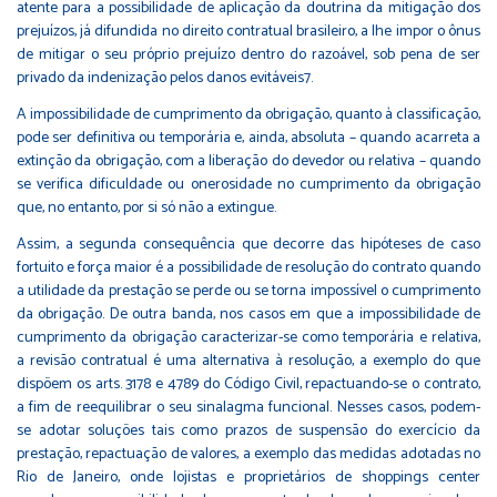
atente para a possibilidade de aplicação da doutrina da mitigação dos
prejuízos, já difundida no direito contratual brasileiro, a lhe impor o ônus
de mitigar o seu próprio prejuízo dentro do razoável, sob pena de ser
privado da indenização pelos danos evitáveis7.
A impossibilidade de cumprimento da obrigação, quanto à classificação,
pode ser definitiva ou temporária e, ainda, absoluta – quando acarreta a
extinção da obrigação, com a liberação do devedor ou relativa – quando
se verifica dificuldade ou onerosidade no cumprimento da obrigação
que, no entanto, por si só não a extingue.
Assim, a segunda consequência que decorre das hipóteses de caso
fortuito e força maior é a possibilidade de resolução do contrato quando
a utilidade da prestação se perde ou se torna impossível o cumprimento
da obrigação. De outra banda, nos casos em que a impossibilidade de
cumprimento da obrigação caracterizar-se como temporária e relativa,
a revisão contratual é uma alternativa à resolução, a exemplo do que
dispõem os arts. 3178 e 4789 do Código Civil, repactuando-se o contrato,
a fim de reequilibrar o seu sinalagma funcional. Nesses casos, podem-
se adotar soluções tais como prazos de suspensão do exercício da
prestação, repactuação de valores, a exemplo das medidas adotadas no
Rio de Janeiro, onde lojistas e proprietários de shoppings center