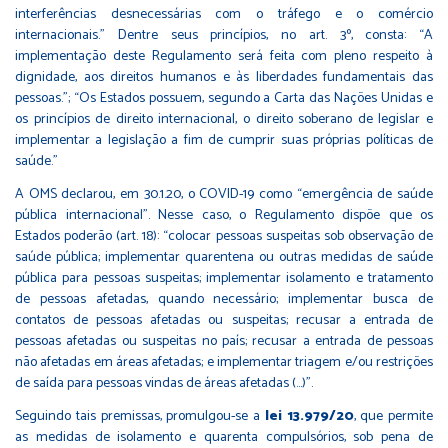
interferências desnecessárias com o tráfego e o comércio
internacionais.” Dentre seus princípios, no art. 3º, consta: “A
implementação deste Regulamento será feita com pleno respeito à
dignidade, aos direitos humanos e às liberdades fundamentais das
pessoas.”; “Os Estados possuem, segundo a Carta das Nações Unidas e
os princípios de direito internacional, o direito soberano de legislar e
implementar a legislação a fim de cumprir suas próprias políticas de
saúde.”
A OMS declarou, em 30.1.20, o COVID-19 como “emergência de saúde
pública internacional”. Nesse caso, o Regulamento dispõe que os
Estados poderão (art. 18): “colocar pessoas suspeitas sob observação de
saúde pública; implementar quarentena ou outras medidas de saúde
pública para pessoas suspeitas; implementar isolamento e tratamento
de pessoas afetadas, quando necessário; implementar busca de
contatos de pessoas afetadas ou suspeitas; recusar a entrada de
pessoas afetadas ou suspeitas no país; recusar a entrada de pessoas
não afetadas em áreas afetadas; e implementar triagem e/ou restrições
de saída para pessoas vindas de áreas afetadas (…)”.
Seguindo tais premissas, promulgou-se a
lei 13.979/20
, que permite
as medidas de isolamento e quarenta compulsórios, sob pena de