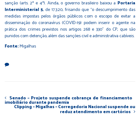
sanção (arts. 2º e 4º). Ainda, o governo brasileiro baixou a
Portaria
Interministerial 5
, de 17.3.20, frisando que “o descumprimento das
medidas impostas pelos órgãos públicos com o escopo de evitar a
disseminação do coronavírus (COVID-19) podem inserir o agente na
prática dos crimes previstos nos artigos 268 e 330” do CP, que são
punidos com detenção, além das sanções civil e administrativa cabíveis.
Fonte:
Migalhas
Senado – Projeto suspende cobrança de financiamento
imobiliário durante pandemia
Clipping – Migalhas – Corregedoria Nacional suspende ou
reduz atendimento em cartórios