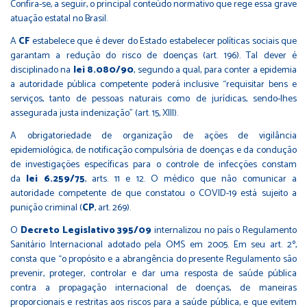
Confira-se, a seguir, o principal conteúdo normativo que rege essa grave
atuação estatal no Brasil.
A
CF
estabelece que é dever do Estado estabelecer políticas sociais que
garantam a redução do risco de doenças (art. 196). Tal dever é
disciplinado na
lei 8.080/90
, segundo a qual, para conter a epidemia
a autoridade pública competente poderá inclusive “requisitar bens e
serviços, tanto de pessoas naturais como de jurídicas, sendo-lhes
assegurada justa indenização” (art. 15, XIII).
A obrigatoriedade de organização de ações de vigilância
epidemiológica, de notificação compulsória de doenças e da condução
de investigações específicas para o controle de infecções constam
da
lei 6.259/75
, arts. 11 e 12. O médico que não comunicar a
autoridade competente de que constatou o COVID-19 está sujeito a
punição criminal (
CP
, art. 269).
O
Decreto Legislativo 395/09
internalizou no país o Regulamento
Sanitário Internacional adotado pela OMS em 2005. Em seu art. 2º,
consta que “o propósito e a abrangência do presente Regulamento são
prevenir, proteger, controlar e dar uma resposta de saúde pública
contra a propagação internacional de doenças, de maneiras
proporcionais e restritas aos riscos para a saúde pública, e que evitem