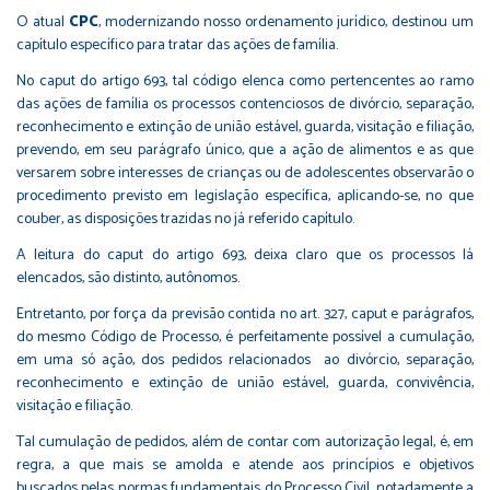
O atual
CPC
, modernizando nosso ordenamento jurídico, destinou um
capítulo específico para tratar das ações de família.
No caput do artigo 693, tal código elenca como pertencentes ao ramo
das ações de família os processos contenciosos de divórcio, separação,
reconhecimento e extinção de união estável, guarda, visitação e filiação,
prevendo, em seu parágrafo único, que a ação de alimentos e as que
versarem sobre interesses de crianças ou de adolescentes observarão o
procedimento previsto em legislação específica, aplicando-se, no que
couber, as disposições trazidas no já referido capítulo.
A leitura do caput do artigo 693, deixa claro que os processos lá
elencados, são distinto, autônomos.
Entretanto, por força da previsão contida no art. 327, caput e parágrafos,
do mesmo Código de Processo, é perfeitamente possível a cumulação,
em uma só ação, dos pedidos relacionados ao divórcio, separação,
reconhecimento e extinção de união estável, guarda, convivência,
visitação e filiação.
Tal cumulação de pedidos, além de contar com autorização legal, é, em
regra, a que mais se amolda e atende aos princípios e objetivos
buscados pelas normas fundamentais do Processo Civil, notadamente a