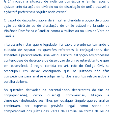
§ 2º Iniciada a situação de violência doméstica e familiar após o
ajuizamento da ação de divórcio ou de dissolução de união estável, a
ação terá preferência no juízo onde estiver."
O caput do dispositivo supra dá à mulher ofendida a opção de propor
ação de divórcio ou de dissolução de união estável no Juizado de
Violência Doméstica e Familiar contra a Mulher ou no Juízo da Vara de
Família.
Interessante notar que o legislador foi sábio e prudente, tomando o
cuidado de separar as questões referentes à conjugalidade, das
atinentes à parentalidade, uma vez que limitou tal opção aos processos
contenciosos de divórcio e de dissolução de união estável, tanto é que,
em observância à regra contida no art. 1.581 do Código Civil, se
preocupou em deixar consignado que os Juizados não têm
competência para análise e julgamento dos assuntos relacionados à
partilha de bens.
As questões derivadas da parentalidade, decorrentes do fim da
conjugalidade4, como guarda5, convivência6, filiação e
alimentos7
destinados aos filhos, por qualquer ângulo que se analise,
continuam, por expressa previsão legal, como sendo de
competência8 dos Juízos das Varas de Família, na forma da lei de