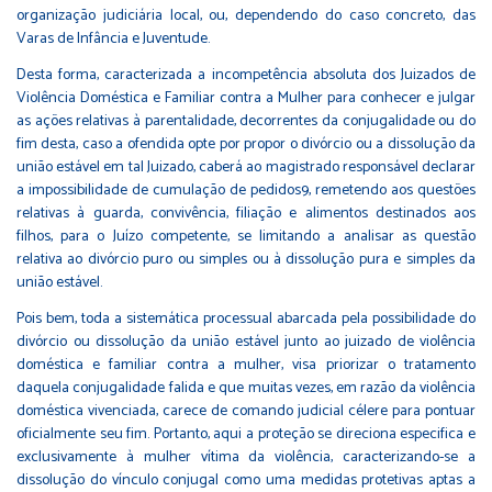
organização judiciária local, ou, dependendo do caso concreto, das
Varas de Infância e Juventude.
Desta forma, caracterizada a incompetência absoluta dos Juizados de
Violência Doméstica e Familiar contra a Mulher para conhecer e julgar
as ações relativas à parentalidade, decorrentes da conjugalidade ou do
fim desta, caso a ofendida opte por propor o divórcio ou a dissolução da
união estável em tal Juizado, caberá ao magistrado responsável declarar
a impossibilidade de cumulação de pedidos9, remetendo aos questões
relativas à guarda, convivência, filiação e alimentos destinados aos
filhos, para o Juízo competente, se limitando a analisar as questão
relativa ao divórcio puro ou simples ou à dissolução pura e simples da
união estável.
Pois bem, toda a sistemática processual abarcada pela possibilidade do
divórcio ou dissolução da união estável junto ao juizado de violência
doméstica e familiar contra a mulher, visa priorizar o tratamento
daquela conjugalidade falida e que muitas vezes, em razão da violência
doméstica vivenciada, carece de comando judicial célere para pontuar
oficialmente seu fim. Portanto, aqui a proteção se direciona especifica e
exclusivamente à mulher vítima da violência, caracterizando-se a
dissolução do vínculo conjugal como uma medidas protetivas aptas a