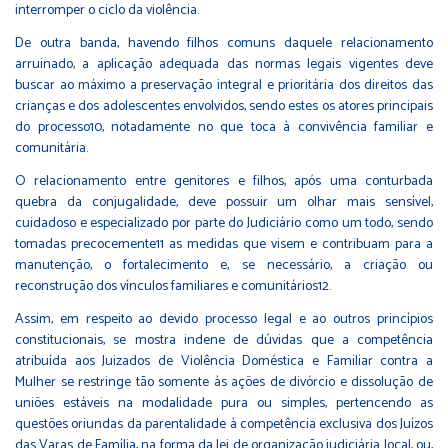
interromper o ciclo da violência.
De outra banda, havendo filhos comuns daquele relacionamento
arruinado, a aplicação adequada das normas legais vigentes deve
buscar ao máximo a preservação integral e prioritária dos direitos das
crianças e dos adolescentes envolvidos, sendo estes os atores principais
do processo10, notadamente no que toca à convivência familiar e
comunitária.
O relacionamento entre genitores e filhos, após uma conturbada
quebra da conjugalidade, deve possuir um olhar mais sensível,
cuidadoso e especializado por parte do Judiciário como um todo, sendo
tomadas precocemente11
as medidas que visem e contribuam para a
manutenção, o fortalecimento e, se necessário, a criação ou
reconstrução dos vínculos familiares e comunitários12.
Assim, em respeito ao devido processo legal e ao outros princípios
constitucionais, se mostra indene de dúvidas que a competência
atribuída aos Juizados de Violência Doméstica e Familiar contra a
Mulher se restringe tão somente às ações de divórcio e dissolução de
uniões estáveis na modalidade pura ou simples, pertencendo as
questões oriundas da parentalidade à competência exclusiva dos Juízos
das Varas de Família, na forma da lei de organização judiciária local, ou,