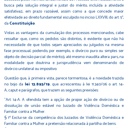
busca pela solução integral e justa1 do mérito, incluída a atividade
satisfativa2, em prazo razoável, assim como a que concede maior
efetividade ao direito fundamental esculpido no inciso LXXVIII, do art. 5°,
da
Constituição
.
Vistas as vantagens da cumulação dos processos mencionados, cabe
ressaltar que, como os pedidos são distintos, é evidente que não há
necessidade de que todos sejam apreciados ou julgados na mesma
fase processual, podendo, por exemplo, o divórcio puro ou simples ser
objeto de decisão parcial de mérito3, até mesmo inaudita altera pars, na
modalidade que doutrina e jurisprudência vem denominando de
divórcio unilateral ou impositivo.
Questão que, à primeira vista, parece tormentosa, é a novidade trazida
no bojo da
lei 13.893/19
, que acrescentou à lei 11.340/06 o art. 14-
A, caput e parágrafos, que trazem as seguintes previsões:
"Art. 14-A. A ofendida tem a opção de propor ação de divórcio ou de
dissolução de união estável no Juizado de Violência Doméstica e
Familiar contra a Mulher.
§ 1º Exclui-se da competência dos Juizados de Violência Doméstica e
Familiar contra a Mulher a pretensão relacionada à partilha de bens.